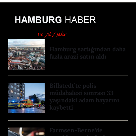
Hamburg sattığından daha
fazla arazi satın aldı
Billstedt’te polis
müdahalesi sonrası 33
yaşındaki adam hayatını
kaybetti
Farmsen-Berne’de