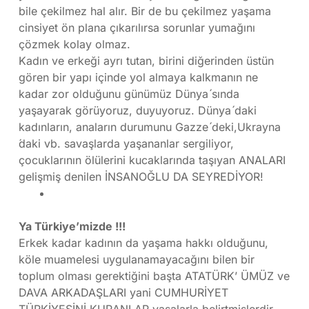
bile çekilmez hal alır. Bir de bu çekilmez yaşama
cinsiyet ön plana çıkarılırsa sorunlar yumağını
çözmek kolay olmaz.
Kadın ve erkeği ayrı tutan, birini diğerinden üstün
gören bir yapı içinde yol almaya kalkmanın ne
kadar zor olduğunu günümüz Dünya ́sında
yaşayarak görüyoruz, duyuyoruz. Dünya ́daki
kadınların, anaların durumunu Gazze ́deki,Ukrayna
́daki vb. savaşlarda yaşananlar sergiliyor,
çocuklarının ölülerini kucaklarında taşıyan ANALARI
gelişmiş denilen İNSANOĞLU DA SEYREDİYOR!
Ya Türkiye’mizde !!!
Erkek kadar kadının da yaşama hakkı olduğunu,
köle muamelesi uygulanamayacağını bilen bir
toplum olması gerektiğini başta ATATÜRK’ ÜMÜZ ve
DAVA ARKADAŞLARI yani CUMHURİYET