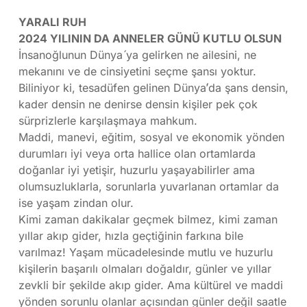
YARALI RUH
2024 YILININ DA ANNELER GÜNÜ KUTLU OLSUN
İnsanoğlunun Dünya ́ya gelirken ne ailesini, ne
mekanını ve de cinsiyetini seçme şansı yoktur.
Biliniyor ki, tesadüfen gelinen Dünya’́da şans densin,
kader densin ne denirse densin kişiler pek çok
sürprizlerle karşılaşmaya mahkum.
Maddi, manevi, eğitim, sosyal ve ekonomik yönden
durumları iyi veya orta hallice olan ortamlarda
doğanlar iyi yetişir, huzurlu yaşayabilirler ama
olumsuzluklarla, sorunlarla yuvarlanan ortamlar da
ise yaşam zindan olur.
Kimi zaman dakikalar geçmek bilmez, kimi zaman
yıllar akıp gider, hızla geçtiğinin farkına bile
varılmaz! Yaşam mücadelesinde mutlu ve huzurlu
kişilerin başarılı olmaları doğaldır, günler ve yıllar
zevkli bir şekilde akıp gider. Ama kültürel ve maddi
yönden sorunlu olanlar açısından günler değil saatle