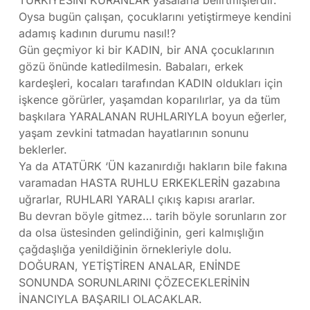
TÜRKİYESİNİ KURANLAR yasalarla belirtmişlerdir.
Oysa bugün çalışan, çocuklarını yetiştirmeye kendini
adamış kadının durumu nasıl!?
Gün geçmiyor ki bir KADIN, bir ANA çocuklarının
gözü önünde katledilmesin. Babaları, erkek
kardeşleri, kocaları tarafından KADIN oldukları için
işkence görürler, yaşamdan koparılırlar, ya da tüm
başkılara YARALANAN RUHLARIYLA boyun eğerler,
yaşam zevkini tatmadan hayatlarının sonunu
beklerler.
Ya da ATATÜRK ‘ÜN kazanırdığı hakların bile fakına
varamadan HASTA RUHLU ERKEKLERİN gazabına
uğrarlar, RUHLARI YARALI çıkış kapısı ararlar.
Bu devran böyle gitmez… tarih böyle sorunların zor
da olsa üstesinden gelindiğinin, geri kalmışlığın
çağdaşlığa yenildiğinin örnekleriyle dolu.
DOĞURAN, YETİŞTİREN ANALAR, ENİNDE
SONUNDA SORUNLARINI ÇÖZECEKLERİNİN
İNANCIYLA BAŞARILI OLACAKLAR.