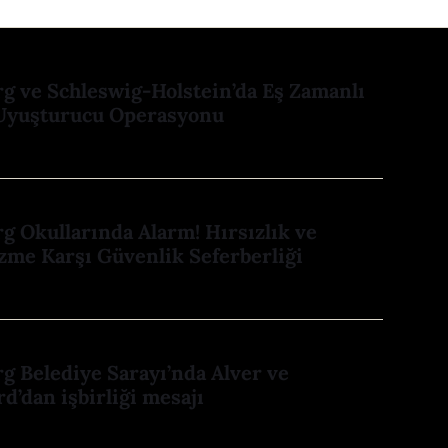
 ve Schleswig-Holstein’da Eş Zamanlı
Uyuşturucu Operasyonu
 Okullarında Alarm! Hırsızlık ve
zme Karşı Güvenlik Seferberliği
 Belediye Sarayı’nda Alver ve
d’dan işbirliği mesajı