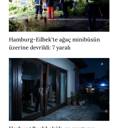
Hamburg-Eilbek’te ağaç minibüsün
üzerine devrildi: 7 yaralı