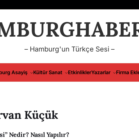
MBURGHABER
– Hamburg'un Türkçe Sesi –
urg Asayiş
Kültür Sanat
Etkinlikler
Yazarlar
Firma Ekl
ervan Küçük
i” Nedir? Nasıl Yapılır?