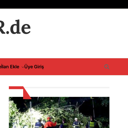
.de
e
İlan Ekle
Üye Giriş