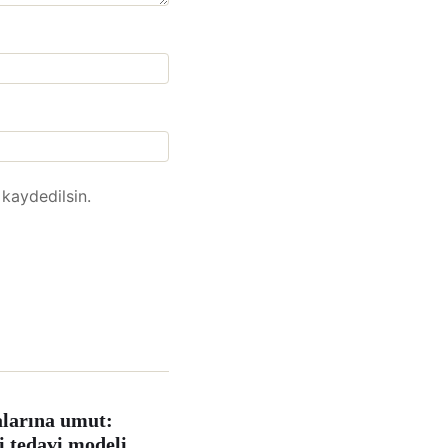
kaydedilsin.
alarına umut:
 tedavi modeli