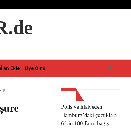
.de
e
İlan Ekle
Üye Giriş
ajı
şure
Polis ve itfaiyeden
Hamburg’daki çocuklara
6 bin 180 Euro bağış