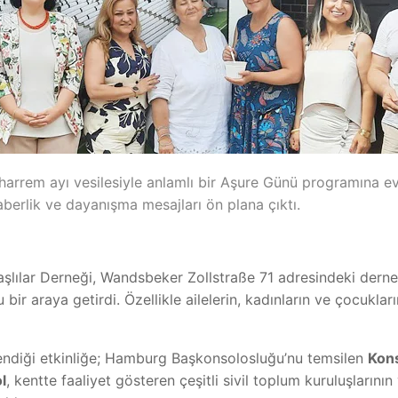
rrem ayı vesilesiyle anlamlı bir Aşure Günü programına ev 
raberlik ve dayanışma mesajları ön plana çıktı.
ılar Derneği, Wandsbeker Zollstraße 71 adresindeki derne
ir araya getirdi. Özellikle ailelerin, kadınların ve çocuklar
endiği etkinliğe; Hamburg Başkonsolosluğu’nu temsilen
Kons
l
, kentte faaliyet gösteren çeşitli sivil toplum kuruluşlarının 