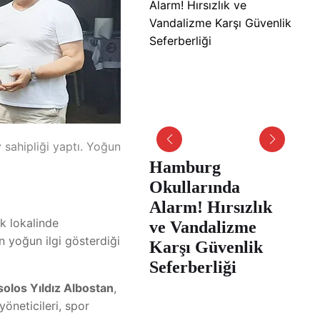
sahipliği yaptı. Yoğun
Hamburg
Ham
Okullarında
Sar
Alarm! Hırsızlık
ve 
k lokalinde
ve Vandalizme
işbi
ın yoğun ilgi gösterdiği
Karşı Güvenlik
Seferberliği
olos Yıldız Albostan
,
yöneticileri, spor