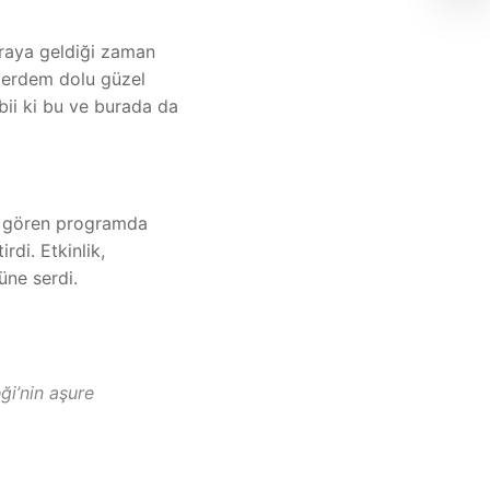
araya geldiği zaman
ve erdem dolu güzel
bii ki bu ve burada da
gi gören programda
rdi. Etkinlik,
üne serdi.
i’nin aşure