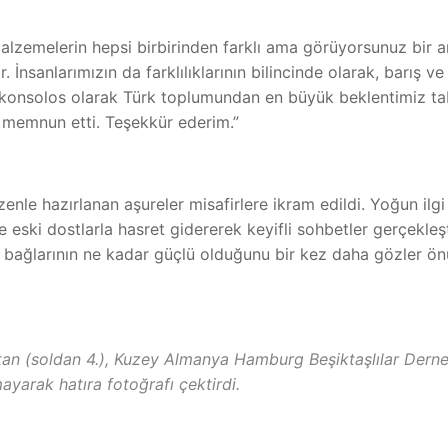
malzemelerin hepsi birbirinden farklı ama görüyorsunuz bir 
. İnsanlarımızın da farklılıklarının bilincinde olarak, barış 
r konsolos olarak Türk toplumundan en büyük beklentimiz ta
 memnun etti. Teşekkür ederim.”
enle hazırlanan aşureler misafirlere ikram edildi. Yoğun il
 eski dostlarla hasret gidererek keyifli sohbetler gerçekleşti
 bağlarının ne kadar güçlü olduğunu bir kez daha gözler ön
n (soldan 4.), Kuzey Almanya Hamburg Beşiktaşlılar Derneğ
ayarak hatıra fotoğrafı çektirdi.