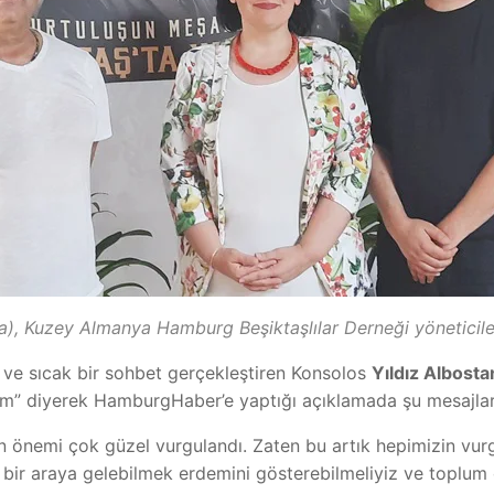
a), Kuzey Almanya Hamburg Beşiktaşlılar Derneği yöneticiler
n ve sıcak bir sohbet gerçekleştiren Konsolos
Yıldız Albosta
” diyerek HamburgHaber’e yaptığı açıklamada şu mesajları
n önemi çok güzel vurgulandı. Zaten bu artık hepimizin vurg
ek bir araya gelebilmek erdemini gösterebilmeliyiz ve toplu