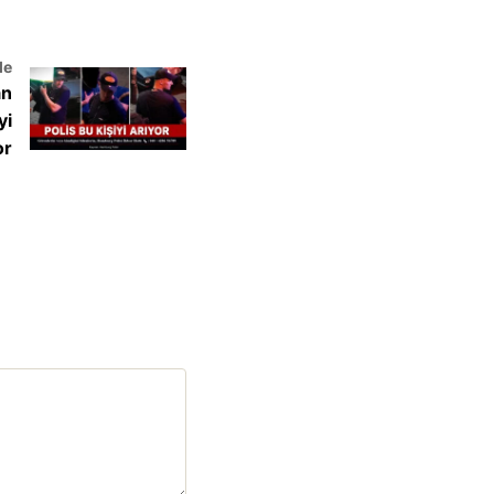
le
an
yi
or