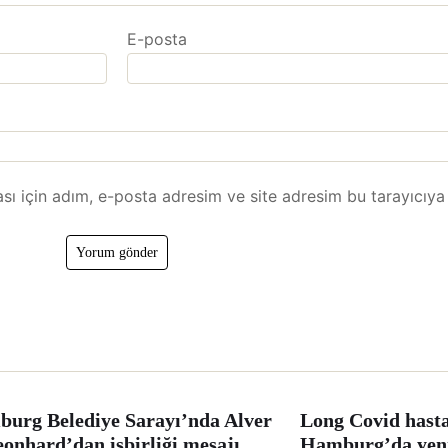
E-posta
ı için adım, e-posta adresim ve site adresim bu tarayıcıya 
urg Belediye Sarayı’nda Alver
Long Covid hast
eonhard’dan işbirliği mesajı
Hamburg’da yeni