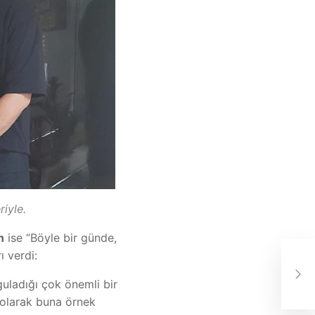
iyle.
n
ise “Böyle bir günde,
St.
 verdi:
son
Pol
uladığı çok önemli bir
arı
m olarak buna örnek