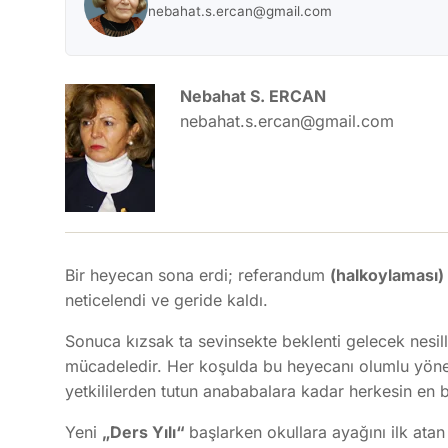
nebahat.s.ercan@gmail.com
Nebahat S. ERCAN
nebahat.s.ercan@gmail.com
Bir heyecan sona erdi; referandum
(halkoylaması)
neticelendi ve geride kaldı.
Sonuca kızsak ta sevinsekte beklenti gelecek nesille
mücadeledir. Her koşulda bu heyecanı olumlu yöne 
yetkililerden tutun anababalara kadar herkesin en 
Yeni
„Ders Yılı“
başlarken okullara ayağını ilk ata