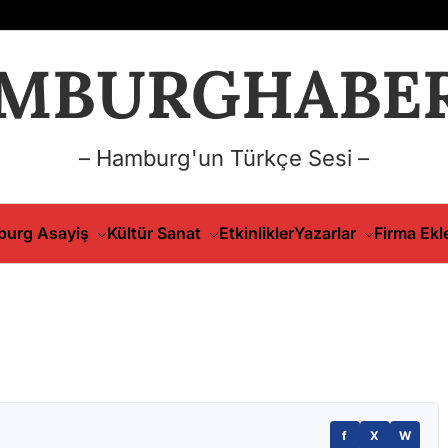
MBURGHABER
– Hamburg'un Türkçe Sesi –
urg Asayiş
Kültür Sanat
Etkinlikler
Yazarlar
Firma Ekl
f
X
W