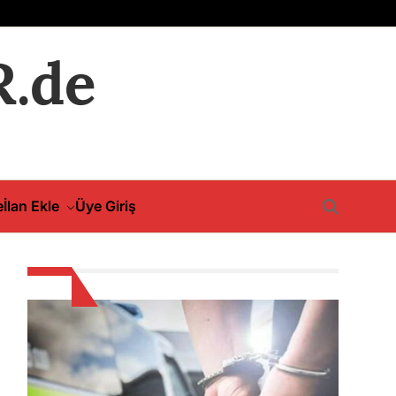
.de
e
İlan Ekle
Üye Giriş