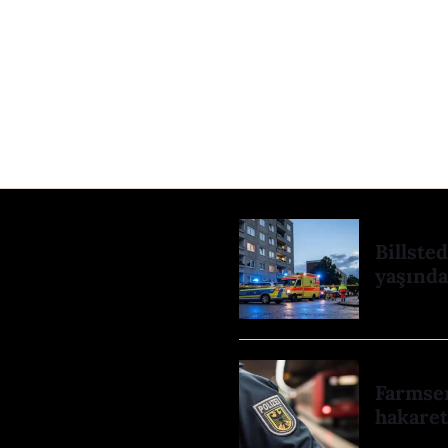
Billste
yaşında
Farmsen
hakaret: