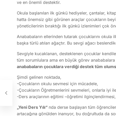
ve en önemli destektir.
Okula başlanılan ilk günkü hediyeler, çantalar, kitapl
hatta önemsiz gibi görünen araçlar çocukların beyinl
yöneticilerinin bıraktığı ilk günkü izlenimleri çok ön
Anababaların ellerinden tutarak çocuklarını okula i
başka türlü atılan ağaçtır. Bu sevgi ağacı beslendik
Sevgiyle kucaklanan, desteklenen çocuklar kendiler
tüm sorumlulara ama en büyük görev anababalara
anababaların çocuklara verdiği destek tüm olumsu
Şimdi gelinen noktada,
-Çocukların okulu sevmesi için mücadele,
-Çocukların Öğretmenlerini sevmeleri, onlarla iyi ile
-Ders araçlarının eğitimi –öğretimi ilginçlendirmesi
„Yeni Ders Yılı“
nda derse başlayan tüm öğrenciler
artacağına gönülden inanıyor, bu doğrultuda da s