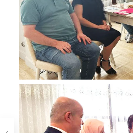
uhu
l