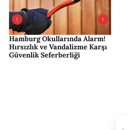
Hamburg Okullarında Alarm!
Hambu
Hırsızlık ve Vandalizme Karşı
Alver
Güvenlik Seferberliği
mesaj
Ham
Baş