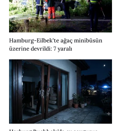
Hamburg-Eilbek’te ağaç minibüsün
üzerine devrildi: 7 yaralı