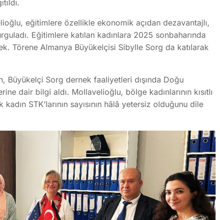
tıldı.
ioğlu, eğitimlere özellikle ekonomik açıdan dezavantajlı,
vurguladı. Eğitimlere katılan kadınlara 2025 sonbaharında
cek. Törene Almanya Büyükelçisi Sibylle Sorg da katılarak
ken, Büyükelçi Sorg dernek faaliyetleri dışında Doğu
ne dair bilgi aldı. Mollavelioğlu, bölge kadınlarının kısıtlı
 kadın STK’larının sayısının hâlâ yetersiz olduğunu dile