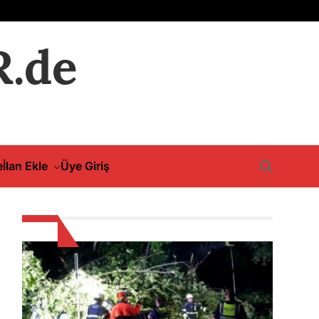
.de
e
İlan Ekle
Üye Giriş