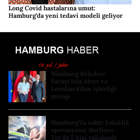
Long Covid hastalarına umut:
Hamburg’da yeni tedavi modeli geliyor
Hamburg Belediye
Sarayı’nda Alver ve
Leonhard’dan işbirliği
mesajı
Hamburg’da sahte kulaklık
operasyonu: Berliner
Tor’da 5 kişi yakalandı