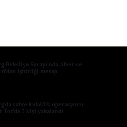
 Belediye Sarayı’nda Alver ve
d’dan işbirliği mesajı
’da sahte kulaklık operasyonu:
r Tor’da 5 kişi yakalandı