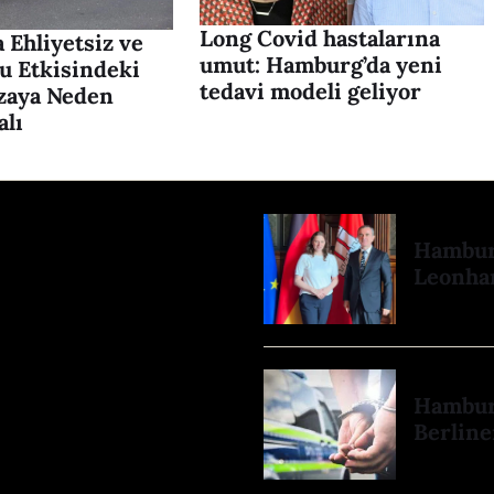
Long Covid hastalarına
 Ehliyetsiz ve
umut: Hamburg’da yeni
u Etkisindeki
tedavi modeli geliyor
zaya Neden
alı
Hamburg
Leonhar
Hamburg
Berline