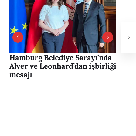
TEI
öğr
Dış
Hamburg Belediye Sarayı’nda
Harbu
Alver ve Leonhard’dan işbirliği
Uyuşt
mesajı
Sürüc
Yaral