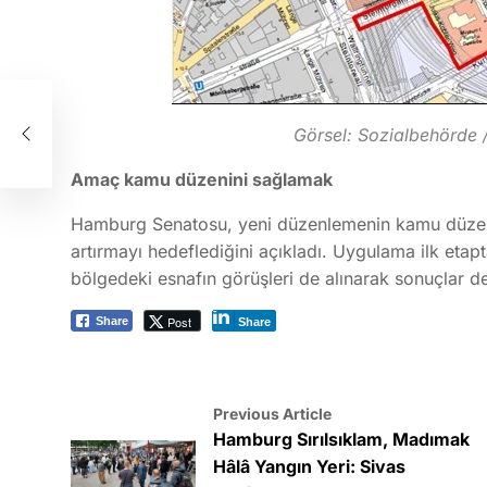
:
Görsel: Sozialbehörde 
nda
Amaç kamu düzenini sağlamak
Hamburg Senatosu, yeni düzenlemenin kamu düzenin
artırmayı hedeflediğini açıkladı. Uygulama ilk etapt
bölgedeki esnafın görüşleri de alınarak sonuçlar de
Post
Share
Share
Previous Article
Hamburg Sırılsıklam, Madımak
Hâlâ Yangın Yeri: Sivas