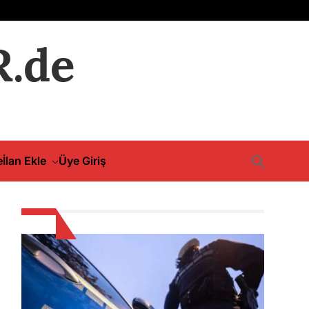
.de
e
İlan Ekle
Üye Giriş