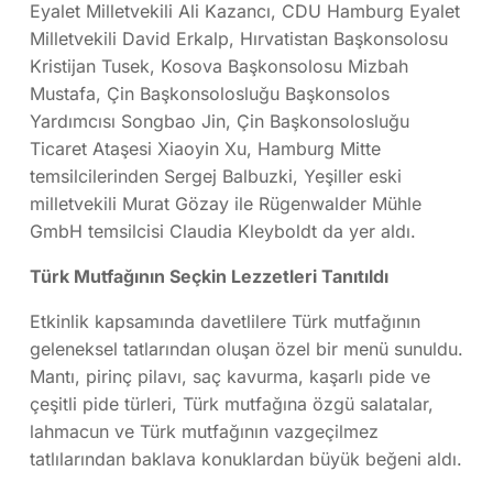
Eyalet Milletvekili
Ali Kazancı
, CDU Hamburg Eyalet
Milletvekili
David Erkalp
, Hırvatistan Başkonsolosu
Kristijan Tusek
, Kosova Başkonsolosu
Mizbah
Mustafa
, Çin Başkonsolosluğu Başkonsolos
Yardımcısı
Songbao Jin
, Çin Başkonsolosluğu
Ticaret Ataşesi
Xiaoyin Xu
, Hamburg Mitte
temsilcilerinden
Sergej Balbuzki
, Yeşiller eski
milletvekili
Murat Gözay
ile
Rügenwalder Mühle
GmbH
temsilcisi Claudia Kleyboldt da yer aldı.
Türk Mutfağının Seçkin Lezzetleri Tanıtıldı
Etkinlik kapsamında davetlilere Türk mutfağının
geleneksel tatlarından oluşan özel bir menü sunuldu.
Mantı, pirinç pilavı, saç kavurma, kaşarlı pide ve
çeşitli pide türleri, Türk mutfağına özgü salatalar,
lahmacun ve Türk mutfağının vazgeçilmez
tatlılarından baklava konuklardan büyük beğeni aldı.