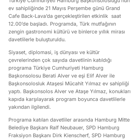
Türkiye Cumhuriyeti Hamburg Başkonsolosluğu’nun
ev sahipliğinde 21 Mayıs Perşembe günü Grand
Cafe Back-Lava’da gerçekleştirilen etkinlik saat
12.00’de başladı. Programda, Türk mutfağının
zengin gastronomi kültürü ve binlerce yıllık mirası
davetlilerle buluşturuldu.
Siyaset, diplomasi, iş dünyası ve kültür
çevrelerinden çok sayıda davetlinin katıldığı
programa Türkiye Cumhuriyeti Hamburg
Başkonsolosu
Berati Alver
ve eşi Elif Alver ile
Başkonsolosluk Ataşesi
Mücahit Yılmaz
ev sahipliği
yaptı. Başkonsolos Alver ve Ataşe Yılmaz, konukları
kapıda karşılayarak program boyunca davetlilerle
yakından ilgilendi.
Programa katılan davetliler arasında Hamburg Mitte
Belediye Başkanı
Ralf Neubauer
, SPD Hamburg
Fraksiyon Başkanı
Dirk Kienscherf
, SPD Hamburg