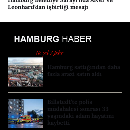
Leonhard’dan işbirliği mesajı
Hamburg sattığından daha
fazla arazi satın aldı
Billstedt’te polis
müdahalesi sonrası 33
yaşındaki adam hayatını
kaybetti