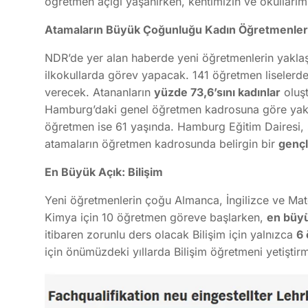
öğretmen açığı yaşanırken, kentimizin ve okullarım
Atamaların Büyük Çoğunluğu Kadın Öğretmenle
NDR’de yer alan haberde yeni öğretmenlerin yaklaşı
ilkokullarda görev yapacak. 141 öğretmen liselerde
verecek. Atananların
yüzde 73,6’sını kadınlar
oluşt
Hamburg’daki genel öğretmen kadrosuna göre yakl
öğretmen ise 61 yaşında. Hamburg Eğitim Dairesi, so
atamaların öğretmen kadrosunda belirgin bir
gençl
En Büyük Açık: Bilişim
Yeni öğretmenlerin çoğu Almanca, İngilizce ve Mate
Kimya için 10 öğretmen göreve başlarken,
en büyü
itibaren zorunlu ders olacak Bilişim için yalnızca
6
için önümüzdeki yıllarda Bilişim öğretmeni yetişti