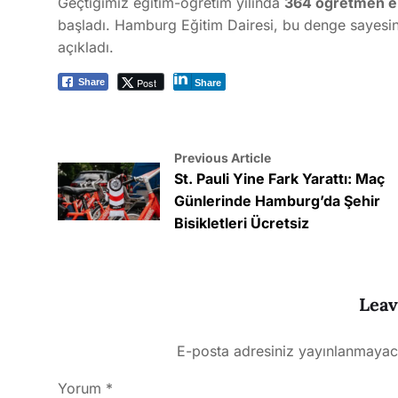
Geçtiğimiz eğitim-öğretim yılında
364 öğretmen e
başladı. Hamburg Eğitim Dairesi, bu denge sayesi
açıkladı.
Post
Share
Share
Previous Article
St. Pauli Yine Fark Yarattı: Maç
Günlerinde Hamburg’da Şehir
Bisikletleri Ücretsiz
Leav
E-posta adresiniz yayınlanmayac
Yorum
*