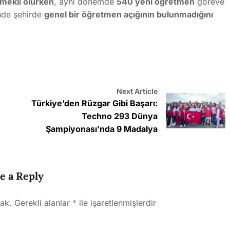
mekli olurken
, aynı dönemde
540 yeni öğretmen
göreve
nde şehirde
genel bir öğretmen açığının bulunmadığını
Next Article
Türkiye’den Rüzgar Gibi Başarı:
Techno 293 Dünya
Şampiyonası’nda 9 Madalya
e a Reply
ak.
Gerekli alanlar
*
ile işaretlenmişlerdir