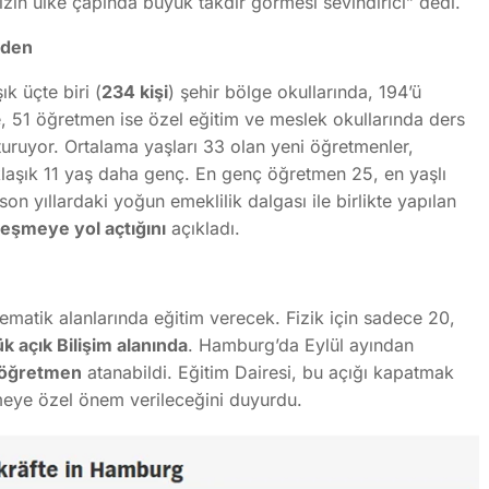
ızın ülke çapında büyük takdir görmesi sevindirici” dedi.
rden
k üçte biri (
234 kişi
) şehir bölge okullarında, 194’ü
, 51 öğretmen ise özel eğitim ve meslek okullarında ders
uruyor. Ortalama yaşları 33 olan yeni öğretmenler,
aşık 11 yaş daha genç. En genç öğretmen 25, en yaşlı
n yıllardaki yoğun emeklilik dalgası ile birlikte yapılan
eşmeye yol açtığını
açıkladı.
matik alanlarında eğitim verecek. Fizik için sadece 20,
k açık Bilişim alanında
. Hamburg’da Eylül ayından
 öğretmen
atanabildi. Eğitim Dairesi, bu açığı kapatmak
rmeye özel önem verileceğini duyurdu.