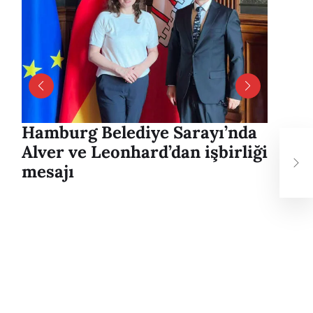
Hamburg Belediye Sarayı’nda
Harbu
Tür
Alver ve Leonhard’dan işbirliği
Uyuşt
Baş
mesajı
Sürüc
Şam
Yaral