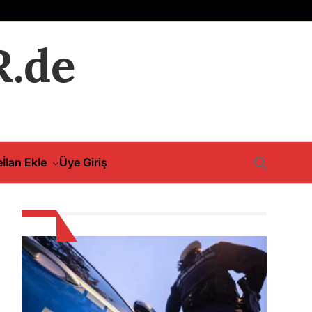
.de
e
İlan Ekle
Üye Giriş