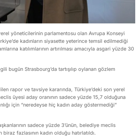
yerel yöneticilerinin parlamentosu olan Avrupa Konseyi
kiye’de kadınların siyasette yeterince temsil edilmediği
larına katılımlarının artırılması amacıyla asgari yüzde 30
gili bugün Strasbourg’da tartışılıp oylanan gözlem
len rapor ve tavsiye kararında, Türkiye’deki son yerel
meclis üyesi aday oranının sadece yüzde 15,7 olduğuna
kanlığı için “neredeyse hiç kadın aday göstermediği”
şkanlarının sadece yüzde 3’ünün, belediye meclis
 biraz fazlasının kadın olduğu hatırlatıldı.