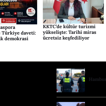
KKTC’de kültür turizmi
iaspora
yükselişte: Tarihi miras
 Türkiye daveti:
ücretsiz keşfediliyor
ük demokrasi
Hamburg