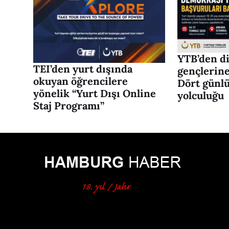
YTB’den d
TEI’den yurt dışında
gençlerine
okuyan öğrencilere
Dört günl
yönelik “Yurt Dışı Online
yolculuğu
Staj Programı”