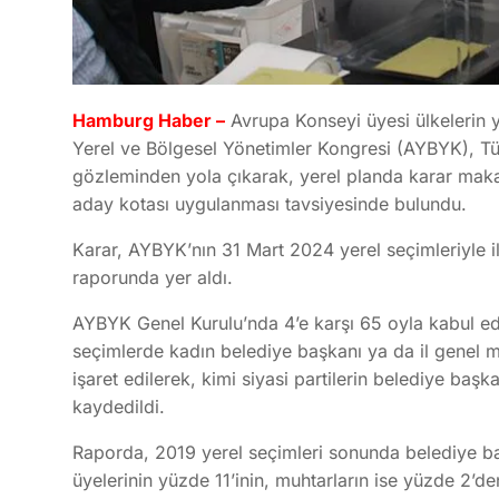
Hamburg Haber –
Avrupa Konseyi üyesi ülkelerin 
Yerel ve Bölgesel Yönetimler Kongresi (AYBYK), Tür
gözleminden yola çıkarak, yerel planda karar makam
aday kotası uygulanması tavsiyesinde bulundu.
Karar, AYBYK’nın 31 Mart 2024 yerel seçimleriyle il
raporunda yer aldı.
AYBYK Genel Kurulu’nda 4’e karşı 65 oyla kabul edi
seçimlerde kadın belediye başkanı ya da il genel 
işaret edilerek, kimi siyasi partilerin belediye baş
kaydedildi.
Raporda, 2019 yerel seçimleri sonunda belediye ba
üyelerinin yüzde 11’inin, muhtarların ise yüzde 2’den