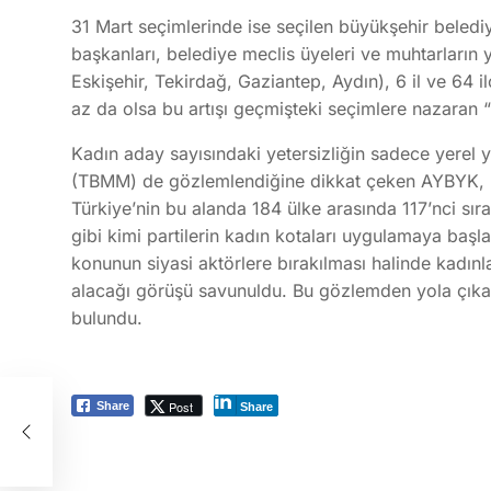
31 Mart seçimlerinde ise seçilen büyükşehir belediye
başkanları, belediye meclis üyeleri ve muhtarların 
Eskişehir, Tekirdağ, Gaziantep, Aydın), 6 il ve 64 
az da olsa bu artışı geçmişteki seçimlere nazaran “
Kadın aday sayısındaki yetersizliğin sadece yerel y
(TBMM) de gözlemlendiğine dikkat çeken AYBYK, ka
Türkiye’nin bu alanda 184 ülke arasında 117’nci sı
gibi kimi partilerin kadın kotaları uygulamaya başl
konunun siyasi aktörlere bırakılması halinde kadınla
alacağı görüşü savunuldu. Bu gözlemden yola çıka
bulundu.
Post
Share
ize
Share
r
or