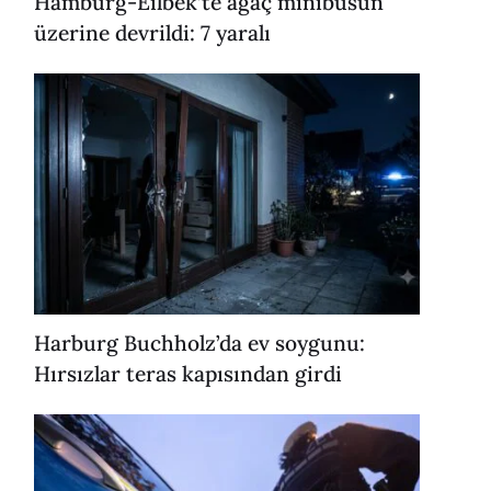
Hamburg-Eilbek’te ağaç minibüsün
üzerine devrildi: 7 yaralı
Harburg Buchholz’da ev soygunu:
Hırsızlar teras kapısından girdi