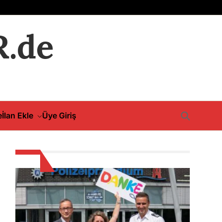
.de
e
İlan Ekle
Üye Giriş