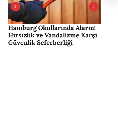
Hamburg Okullarında Alarm!
Hambu
Hırsızlık ve Vandalizme Karşı
Alver
Güvenlik Seferberliği
mesaj