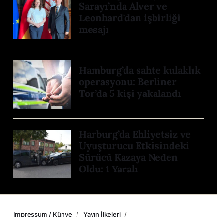
Sarayı’nda Alver ve
Leonhard’dan işbirliği
mesajı
Hamburg’da sahte kulaklık
operasyonu: Berliner
Tor’da 5 kişi yakalandı
Harburg’da Ehliyetsiz ve
Uyuşturucu Etkisindeki
Sürücü Kazaya Neden
Oldu: 1 Yaralı
Impressum / Künye
Yayın İlkeleri