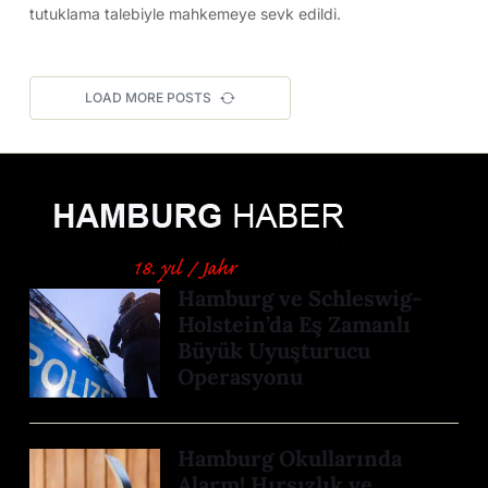
tutuklama talebiyle mahkemeye sevk edildi.
LOAD MORE POSTS
Hamburg ve Schleswig-
Holstein’da Eş Zamanlı
Büyük Uyuşturucu
Operasyonu
Hamburg Okullarında
Alarm! Hırsızlık ve