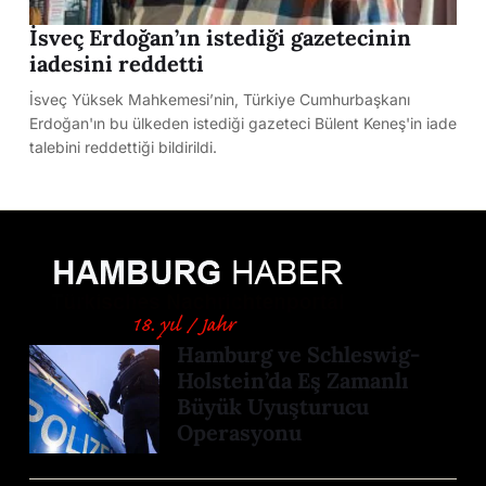
İsveç Erdoğan’ın istediği gazetecinin
iadesini reddetti
İsveç Yüksek Mahkemesi’nin, Türkiye Cumhurbaşkanı
Erdoğan'ın bu ülkeden istediği gazeteci Bülent Keneş'in iade
talebini reddettiği bildirildi.
Hamburg ve Schleswig-
Holstein’da Eş Zamanlı
Büyük Uyuşturucu
Operasyonu