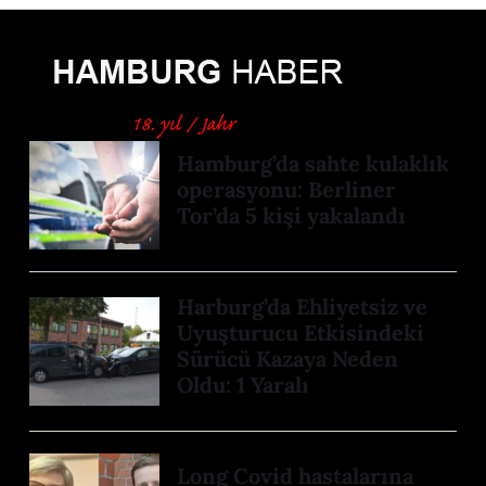
Hamburg’da sahte kulaklık
operasyonu: Berliner
Tor’da 5 kişi yakalandı
Harburg’da Ehliyetsiz ve
Uyuşturucu Etkisindeki
Sürücü Kazaya Neden
Oldu: 1 Yaralı
Long Covid hastalarına