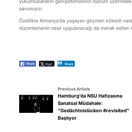
yükümlülüklerin genişletilmesinin toplum üzerindeki 
savunuyor.
Özellikle Almanya’da yaşayan göçmen kökenli vatand
düzenlemenin nasıl uygulanacağı da merak edilen k
Post
Share
Share
Previous Article
Hamburg’da NSU Hafızasına
Sanatsal Müdahale:
“Gedächtnislücken #revisited”
Başlıyor