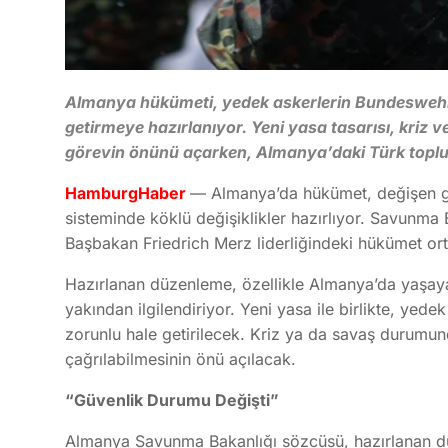
Almanya hükümeti, yedek askerlerin Bundeswehr t
getirmeye hazırlanıyor. Yeni yasa tasarısı, kri
görevin önünü açarken, Almanya’daki Türk toplum
HamburgHaber
— Almanya’da hükümet, değişen güv
sisteminde köklü değişiklikler hazırlıyor. Savunma Ba
Başbakan Friedrich Merz liderliğindeki hükümet ortak
Hazırlanan düzenleme, özellikle Almanya’da yaşaya
yakından ilgilendiriyor. Yeni yasa ile birlikte, yede
zorunlu hale getirilecek. Kriz ya da savaş durumu
çağrılabilmesinin önü açılacak.
“Güvenlik Durumu Değişti”
Almanya Savunma Bakanlığı sözcüsü, hazırlanan dü