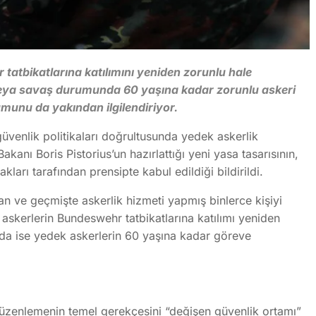
atbikatlarına katılımını yeniden zorunlu hale
z veya savaş durumunda 60 yaşına kadar zorunlu askeri
unu da yakından ilgilendiriyor.
enlik politikaları doğrultusunda yedek askerlik
kanı Boris Pistorius’un hazırlattığı yeni yasa tasarısının,
ları tarafından prensipte kabul edildiği bildirildi.
n ve geçmişte askerlik hizmeti yapmış binlerce kişiyi
k askerlerin Bundeswehr tatbikatlarına katılımı yeniden
nda ise yedek askerlerin 60 yaşına kadar göreve
zenlemenin temel gerekçesini “değişen güvenlik ortamı”