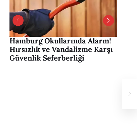
Hamburg Okullarında Alarm!
Hambu
Hırsızlık ve Vandalizme Karşı
Alver
Güvenlik Seferberliği
mesaj
Ham
Dem
Rat
Bu