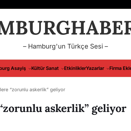
MBURGHABER
– Hamburg'un Türkçe Sesi –
urg Asayiş
Kültür Sanat
Etkinlikler
Yazarlar
Firma Ekl
ere “zorunlu askerlik” geliyor
zorunlu askerlik” geliyor