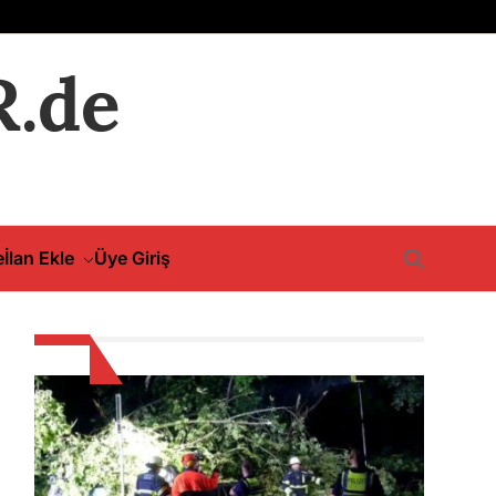
.de
e
İlan Ekle
Üye Giriş