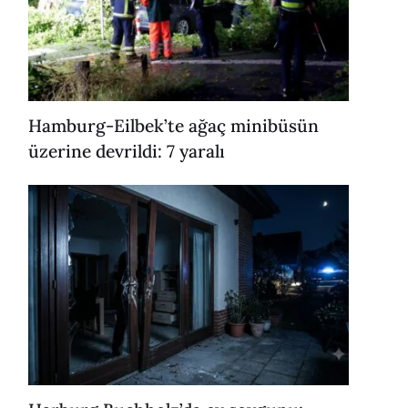
Hamburg-Eilbek’te ağaç minibüsün
üzerine devrildi: 7 yaralı