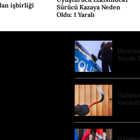
an işbirliği
Sürücü Kazaya Neden
Oldu: 1 Yaralı
Hamburg
Büyük 
Hamburg
Vandali
Hamburg