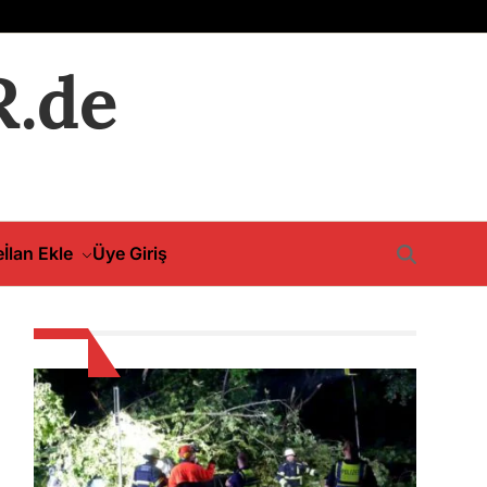
.de
e
İlan Ekle
Üye Giriş