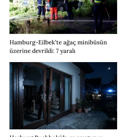
Hamburg-Eilbek’te ağaç minibüsün
üzerine devrildi: 7 yaralı