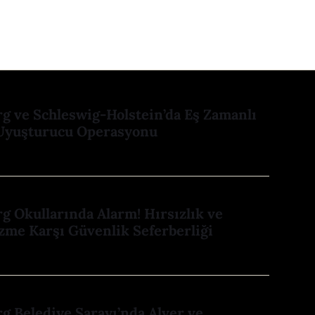
 ve Schleswig-Holstein’da Eş Zamanlı
Uyuşturucu Operasyonu
 Okullarında Alarm! Hırsızlık ve
zme Karşı Güvenlik Seferberliği
 Belediye Sarayı’nda Alver ve