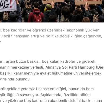
ri, boş kadrolar ve öğrenci üzerindeki ekonomik yük yeni
yu acil finansman artışı ve politika değişikliğine çağırırken,
r.
, artan bütçe baskısı, boş kalan kadrolar ve giderek
ışmanın merkezine yerleşti. Almanya Sol Parti Hamburg (
Die
aşlıklı karar metniyle eyalet hükümetine üniversitelerdeki
ğrısında bulundu.
onik şekilde yetersiz finanse edildiğini, bunun da hem
düşürdüğünü savunuyor. Açıklamada, özellikle bölüm
rı ve yüzlerce boş kadronun akademik sistemi baskı altına