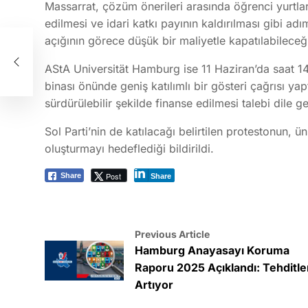
Massarrat, çözüm önerileri arasında öğrenci yurtla
edilmesi ve idari katkı payının kaldırılması gibi adım
ma
açığının görece düşük bir maliyetle kapatılabilece
AStA Universität Hamburg
ise 11 Haziran’da saat 1
binası önünde geniş katılımlı bir gösteri çağrısı ya
sürdürülebilir şekilde finanse edilmesi talebi dile ge
Sol Parti’nin de katılacağı belirtilen protestonun,
oluşturmayı hedeflediği bildirildi.
Post
Share
Share
Previous Article
Hamburg Anayasayı Koruma
Raporu 2025 Açıklandı: Tehditle
Artıyor