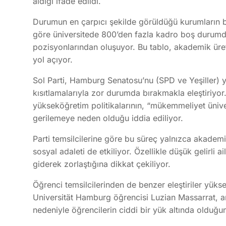
aldığı ifade edildi.
Durumun en çarpıcı şekilde görüldüğü kurumların
göre üniversitede 800’den fazla kadro boş durumda
pozisyonlarından oluşuyor. Bu tablo, akademik ür
yol açıyor.
Sol Parti, Hamburg Senatosu’nu (SPD ve Yeşiller) yıl
kısıtlamalarıyla zor durumda bırakmakla eleştiriyor
yükseköğretim politikalarının, “mükemmeliyet üniver
gerilemeye neden olduğu iddia ediliyor.
Parti temsilcilerine göre bu süreç yalnızca akademi
sosyal adaleti de etkiliyor. Özellikle düşük gelirli 
giderek zorlaştığına dikkat çekiliyor.
Öğrenci temsilcilerinden de benzer eleştiriler yüksel
Universität Hamburg
öğrencisi Luzian Massarrat, ar
nedeniyle öğrencilerin ciddi bir yük altında olduğun