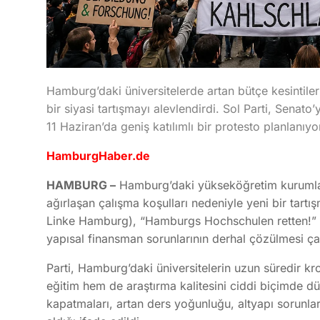
Hamburg’daki üniversitelerde artan bütçe kesintile
bir siyasi tartışmayı alevlendirdi. Sol Parti, Senato’
11 Haziran’da geniş katılımlı bir protesto planlanıyo
HamburgHaber.de
HAMBURG –
Hamburg’daki yükseköğretim kurumları
ağırlaşan çalışma koşulları nedeniyle yeni bir tart
Linke Hamburg
), “Hamburgs Hochschulen retten!” b
yapısal finansman sorunlarının derhal çözülmesi ça
Parti, Hamburg’daki üniversitelerin uzun süredir kr
eğitim hem de araştırma kalitesini ciddi biçimde 
kapatmaları, artan ders yoğunluğu, altyapı sorunla