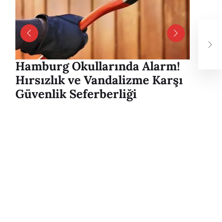
Ott
Mer
202
Hamburg Okullarında Alarm!
Hambu
Hırsızlık ve Vandalizme Karşı
Alver
Güvenlik Seferberliği
mesaj