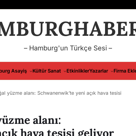
MBURGHABER
– Hamburg'un Türkçe Sesi –
urg Asayiş
Kültür Sanat
Etkinlikler
Yazarlar
Firma Ekl
al yüzme alanı: Schwanenwik’te yeni açık hava tesisi
yüzme alanı:
ık hava tesisi geliyor