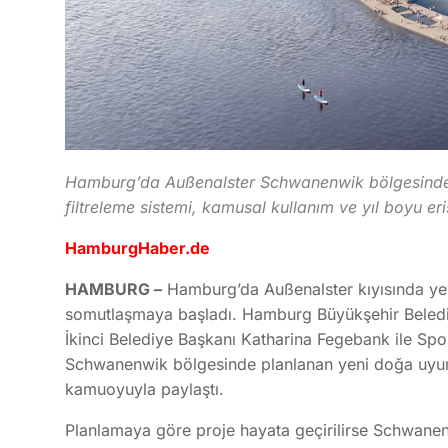
Hamburg’da Außenalster Schwanenwik bölgesinde y
filtreleme sistemi, kamusal kullanım ve yıl boyu er
HamburgHaber.de
HAMBURG –
Hamburg’da Außenalster kıyısında yeni
somutlaşmaya başladı. Hamburg Büyükşehir Beledi
İkinci Belediye Başkanı Katharina Fegebank ile Spo
Schwanenwik bölgesinde planlanan yeni doğa uyumlu
kamuoyuyla paylaştı.
Planlamaya göre proje hayata geçirilirse Schwanen