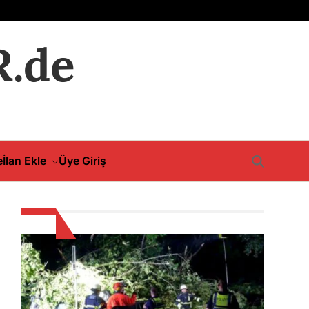
.de
e
İlan Ekle
Üye Giriş