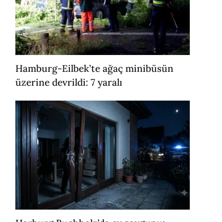
Hamburg-Eilbek’te ağaç minibüsün
üzerine devrildi: 7 yaralı