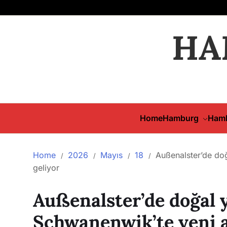
HA
Home
Hamburg
Hamb
Home
2026
Mayıs
18
Außenalster’de doğ
geliyor
Außenalster’de doğal 
Schwanenwik’te yeni aç