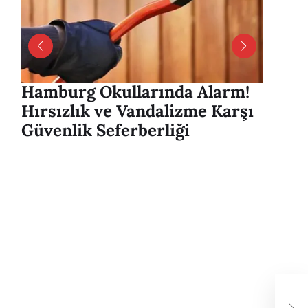
Hamburg Okullarında Alarm!
Hambu
Hırsızlık ve Vandalizme Karşı
Alver
Güvenlik Seferberliği
mesaj
Ros