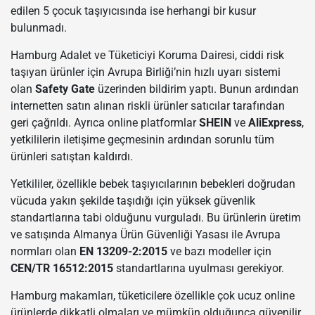
edilen 5 çocuk taşıyıcısında ise herhangi bir kusur
bulunmadı.
Hamburg Adalet ve Tüketiciyi Koruma Dairesi, ciddi risk
taşıyan ürünler için Avrupa Birliği’nin hızlı uyarı sistemi
olan
Safety Gate
üzerinden bildirim yaptı. Bunun ardından
internetten satın alınan riskli ürünler satıcılar tarafından
geri çağrıldı. Ayrıca online platformlar
SHEIN
ve
AliExpress
,
yetkililerin iletişime geçmesinin ardından sorunlu tüm
ürünleri satıştan kaldırdı.
Yetkililer, özellikle bebek taşıyıcılarının bebekleri doğrudan
vücuda yakın şekilde taşıdığı için yüksek güvenlik
standartlarına tabi olduğunu vurguladı. Bu ürünlerin üretim
ve satışında Almanya Ürün Güvenliği Yasası ile Avrupa
normları olan
EN 13209-2:2015
ve bazı modeller için
CEN/TR 16512:2015
standartlarına uyulması gerekiyor.
Hamburg makamları, tüketicilere özellikle çok ucuz online
ürünlerde dikkatli olmaları ve mümkün olduğunca güvenilir