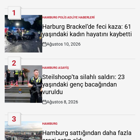
1
HAMBURG POLIS ADLIYE HABERLERI
POSTED
IN
Harburg Brackel’de feci kaza: 61
yaşındaki kadın hayatını kaybetti
Ağustos 10, 2026
Post
Date
2
HAMBURG ASAYIŞ
POSTED
IN
Steilshoop’ta silahlı saldırı: 23
yaşındaki genç bacağından
vuruldu
Ağustos 8, 2026
Post
Date
3
HAMBURG
POSTED
IN
Hamburg sattığından daha fazla