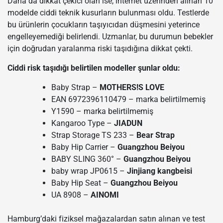
Daha da dikkat çekici olan ise, internet üzerinden alınan 10
modelde ciddi teknik kusurların bulunması oldu. Testlerde
bu ürünlerin çocukların taşıyıcıdan düşmesini yeterince
engelleyemediği belirlendi. Uzmanlar, bu durumun bebekler
için doğrudan yaralanma riski taşıdığına dikkat çekti.
Ciddi risk taşıdığı belirtilen modeller şunlar oldu:
Baby Strap –
MOTHERS!S LOVE
EAN 6972396110479 – marka belirtilmemiş
Y1590 – marka belirtilmemiş
Kangaroo Type –
JIADUN
Strap Storage TS 233 –
Bear Strap
Baby Hip Carrier –
Guangzhou Beiyou
BABY SLING 360° –
Guangzhou Beiyou
baby wrap JP0615 –
Jinjiang kangbeisi
Baby Hip Seat –
Guangzhou Beiyou
UA 8908 –
AINOMI
Hamburg’daki fiziksel mağazalardan satın alınan ve test