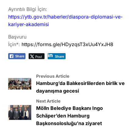
Ayrıntılı Bilgi İçin:
https://ytb.gov.tr/haberler/diaspora-diplomasi-ve-
kariyer-akademisi
Başvuru
İçin*:
https://forms.gle/HDyzqsT3xUu4YxJH8
Post
Share
Share
Previous Article
Hamburg’da Balıkesirlilerden birlik ve
dayanışma gecesi
Next Article
Mölln Belediye Başkanı Ingo
Schäper’den Hamburg
Başkonsolosluğu’na ziyaret