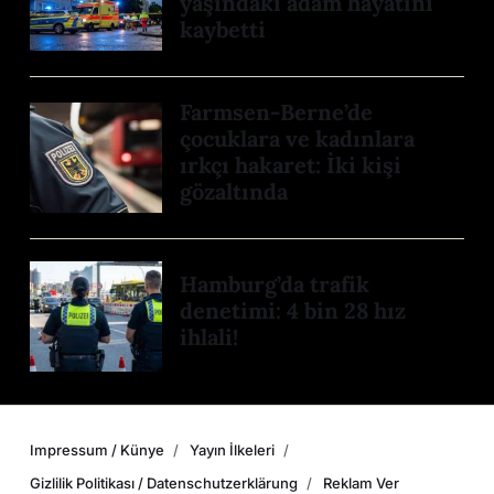
yaşındaki adam hayatını
kaybetti
Farmsen-Berne’de
çocuklara ve kadınlara
ırkçı hakaret: İki kişi
gözaltında
Hamburg’da trafik
denetimi: 4 bin 28 hız
ihlali!
Impressum / Künye
Yayın İlkeleri
Gizlilik Politikası / Datenschutzerklärung
Reklam Ver