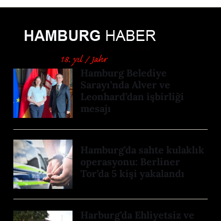
Hamburg Belediye
Sarayı’nda Alver ve
Leonhard’dan işbirliği
mesajı
Hamburg’da sahte kulaklık
operasyonu: Berliner
Tor’da 5 kişi yakalandı
Harburg’da Ehliyetsiz ve