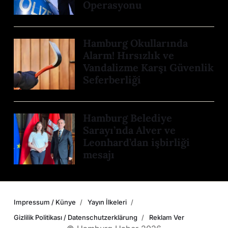
Operasyonu
Hamburg Okullarında
Alarm! Hırsızlık ve
Vandalizme Karşı Güvenlik
Seferberliği
Hamburg Belediye
Sarayı’nda Alver ve
Leonhard’dan işbirliği
mesajı
Impressum / Künye
Yayın İlkeleri
Gizlilik Politikası / Datenschutzerklärung
Reklam Ver