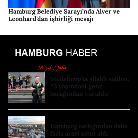
Hamburg Belediye Sarayı’nda Alver ve
Leonhard’dan işbirliği mesajı
Steilshoop’ta silahlı saldırı:
23 yaşındaki genç
bacağından vuruldu
Hamburg sattığından daha
fazla arazi satın aldı