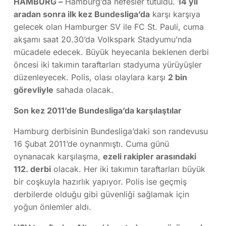
HAMBURG –
Hamburg’da nefesler tutuldu.
14 yıl
aradan sonra ilk kez Bundesliga’da
karşı karşıya
gelecek olan Hamburger SV ile FC St. Pauli, cuma
akşamı saat 20.30’da Volkspark Stadyumu’nda
mücadele edecek. Büyük heyecanla beklenen derbi
öncesi iki takımın taraftarları stadyuma yürüyüşler
düzenleyecek. Polis, olası olaylara karşı
2 bin
görevliyle
sahada olacak.
Son kez 2011’de Bundesliga’da karşılaştılar
Hamburg derbisinin Bundesliga’daki son randevusu
16 Şubat 2011’de oynanmıştı. Cuma günü
oynanacak karşılaşma,
ezeli rakipler arasındaki
112. derbi
olacak. Her iki takımın taraftarları büyük
bir coşkuyla hazırlık yapıyor. Polis ise geçmiş
derbilerde olduğu gibi güvenliği sağlamak için
yoğun önlemler aldı.