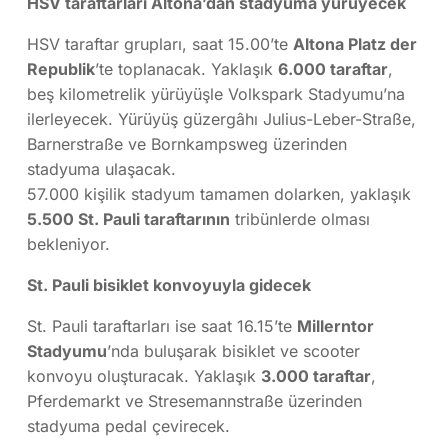
HSV taraftarları Altona’dan stadyuma yürüyecek
HSV taraftar grupları, saat 15.00’te
Altona Platz der
Republik
’te toplanacak. Yaklaşık
6.000 taraftar
,
beş kilometrelik yürüyüşle Volkspark Stadyumu’na
ilerleyecek. Yürüyüş güzergâhı Julius-Leber-Straße,
Barnerstraße ve Bornkampsweg üzerinden
stadyuma ulaşacak.
57.000 kişilik stadyum tamamen dolarken, yaklaşık
5.500 St. Pauli taraftarının
tribünlerde olması
bekleniyor.
St. Pauli bisiklet konvoyuyla gidecek
St. Pauli taraftarları ise saat 16.15’te
Millerntor
Stadyumu
’nda buluşarak bisiklet ve scooter
konvoyu oluşturacak. Yaklaşık
3.000 taraftar
,
Pferdemarkt ve Stresemannstraße üzerinden
stadyuma pedal çevirecek.