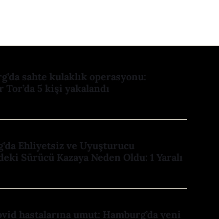
’da sahte kulaklık operasyonu:
r Tor’da 5 kişi yakalandı
’da Ehliyetsiz ve Uyuşturucu
deki Sürücü Kazaya Neden Oldu: 1 Yaralı
vid hastalarına umut: Hamburg’da yeni