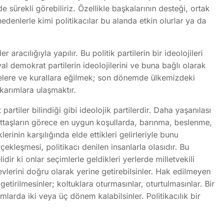
sürekli görebiliriz. Özellikle başkalarının desteği, ortak
denlerle kimi politikacılar bu alanda etkin olurlar ya da
aracılığıyla yapılır. Bu politik partilerin bir ideolojileri
l demokrat partilerin ideolojilerini ve buna bağlı olarak
ilkelere ve kurallara eğilmek; son dönemde ülkemizdeki
ıkarımlara ulaşmaktır.
partiler bilindiği gibi ideolojik partilerdir. Daha yaşanılası
rttaşların görece en uygun koşullarda, barınma, beslenme,
klerinin karşılığında elde ettikleri gelirleriyle bunu
ekleşmesi, politikacı denilen insanlarla olasıdır. Bu
dir ki onlar seçimlerle geldikleri yerlerde milletvekili
evlerini doğru olarak yerine getirebilsinler. Hak edilmeyen
tirilmesinler; koltuklara oturmasınlar, oturtulmasınlar. Bir
arda iki veya üç dönem kalabilsinler. Politikacılık bir