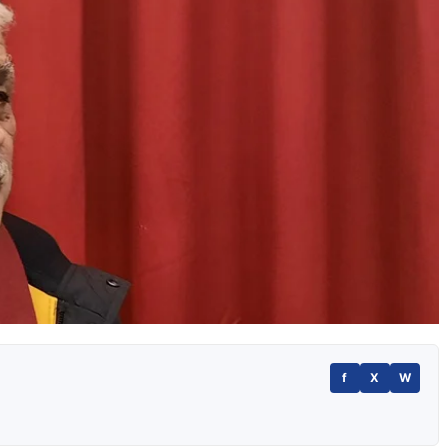
f
X
W