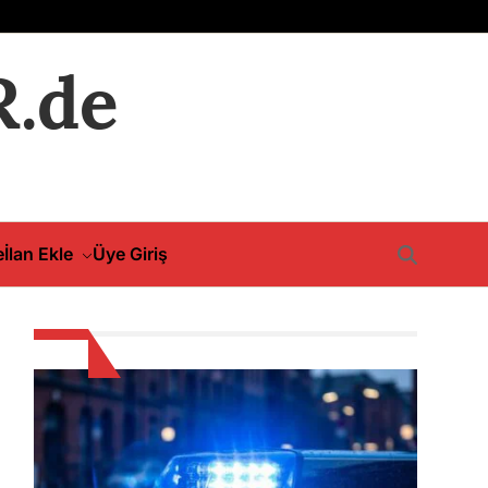
.de
e
İlan Ekle
Üye Giriş