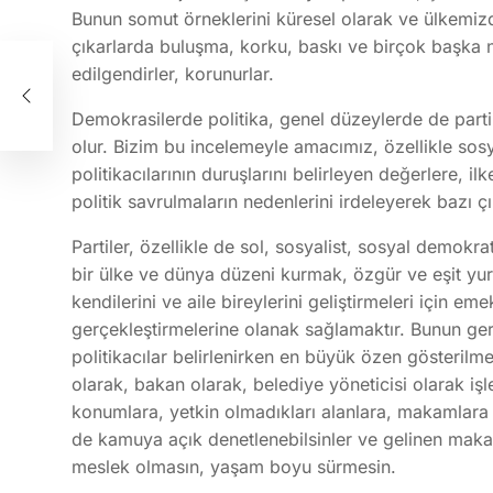
Bunun somut örneklerini küresel olarak ve ülkemizde 
çıkarlarda buluşma, korku, baskı ve birçok başka ne
edilgendirler, korunurlar.
min
Demokrasilerde politika, genel düzeylerde de partiler 
olur. Bizim bu incelemeyle amacımız, özellikle sosya
politikacılarının duruşlarını belirleyen değerlere, 
politik savrulmaların nedenlerini irdeleyerek bazı ç
Partiler, özellikle de sol, sosyalist, sosyal demokrat 
bir ülke ve dünya düzeni kurmak, özgür ve eşit yu
kendilerini ve aile bireylerini geliştirmeleri için eme
gerçekleştirmelerine olanak sağlamaktır. Bunun gerç
politikacılar belirlenirken en büyük özen gösterilmeli
olarak, bakan olarak, belediye yöneticisi olarak işl
konumlara, yetkin olmadıkları alanlara, makamlara ge
de kamuya açık denetlenebilsinler ve gelinen makaml
meslek olmasın, yaşam boyu sürmesin.