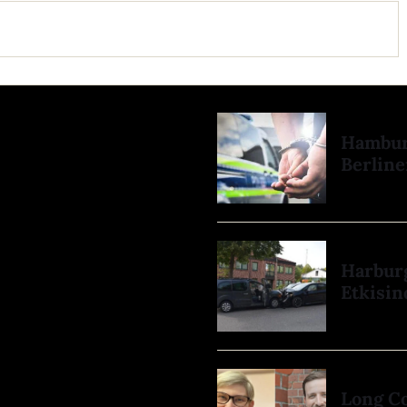
Hamburg
Berline
Harburg
Etkisin
Long Co