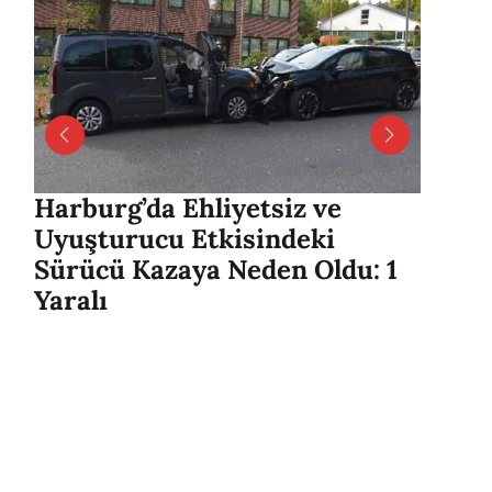
Harburg’da Ehliyetsiz ve
Long 
Uyuşturucu Etkisindeki
Hambu
Sürücü Kazaya Neden Oldu: 1
model
Yaralı