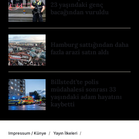
23 yaşındaki genç
bacağından vuruldu
Hamburg sattığından daha
fazla arazi satın aldı
Billstedt’te polis
müdahalesi sonrası 33
yaşındaki adam hayatını
kaybetti
Impressum / Künye
Yayın İlkeleri