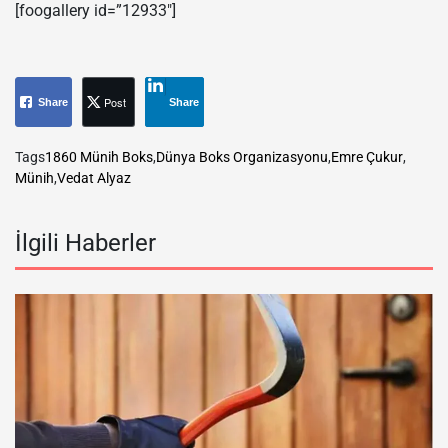
[foogallery id=”12933″]
Post
Share
Share
Tags
1860 Münih Boks
,
Dünya Boks Organizasyonu
,
Emre Çukur
,
Münih
,
Vedat Alyaz
İlgili Haberler