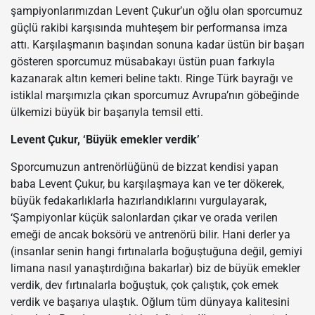
şampiyonlarımızdan Levent Çukur’un oğlu olan sporcumuz
güçlü rakibi karşısında muhteşem bir performansa imza
attı. Karşılaşmanın başından sonuna kadar üstün bir başarı
gösteren sporcumuz müsabakayı üstün puan farkıyla
kazanarak altın kemeri beline taktı. Ringe Türk bayrağı ve
istiklal marşımızla çıkan sporcumuz Avrupa’nın göbeğinde
ülkemizi büyük bir başarıyla temsil etti.
Levent Çukur, ‘Büyük emekler verdik’
Sporcumuzun antrenörlüğünü de bizzat kendisi yapan
baba Levent Çukur, bu karşılaşmaya kan ve ter dökerek,
büyük fedakarlıklarla hazırlandıklarını vurgulayarak,
‘Şampiyonlar küçük salonlardan çıkar ve orada verilen
emeği de ancak boksörü ve antrenörü bilir. Hani derler ya
(insanlar senin hangi fırtınalarla boğuştuğuna değil, gemiyi
limana nasıl yanaştırdığına bakarlar) biz de büyük emekler
verdik, dev fırtınalarla boğuştuk, çok çalıştık, çok emek
verdik ve başarıya ulaştık. Oğlum tüm dünyaya kalitesini