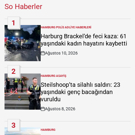
So Haberler
1
HAMBURG POLIS ADLIYE HABERLERI
POSTED
IN
Harburg Brackel’de feci kaza: 61
yaşındaki kadın hayatını kaybetti
Ağustos 10, 2026
Post
Date
2
HAMBURG ASAYIŞ
POSTED
IN
Steilshoop’ta silahlı saldırı: 23
yaşındaki genç bacağından
vuruldu
Ağustos 8, 2026
Post
Date
3
HAMBURG
POSTED