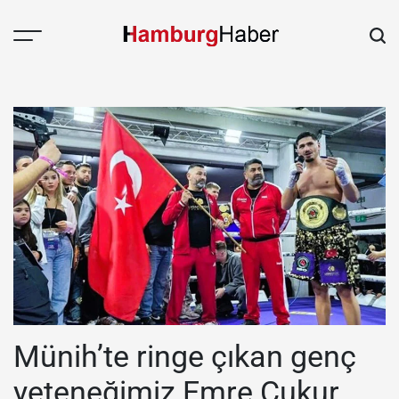
Skip
to
content
HAMBURGHABER.de
Münih’te ringe çıkan genç
yeteneğimiz Emre Çukur,