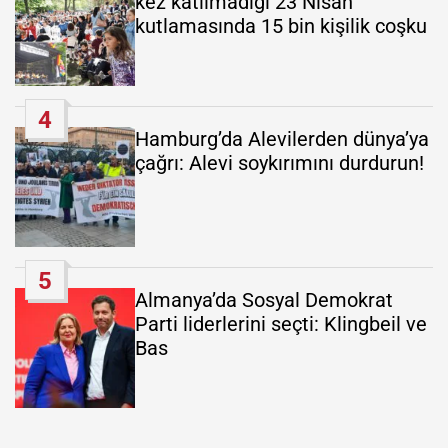
kez katılmadığı 23 Nisan
kutlamasında 15 bin kişilik coşku
4
Hamburg’da Alevilerden dünya’ya
çağrı: Alevi soykırımını durdurun!
5
Almanya’da Sosyal Demokrat
Parti liderlerini seçti: Klingbeil ve
Bas