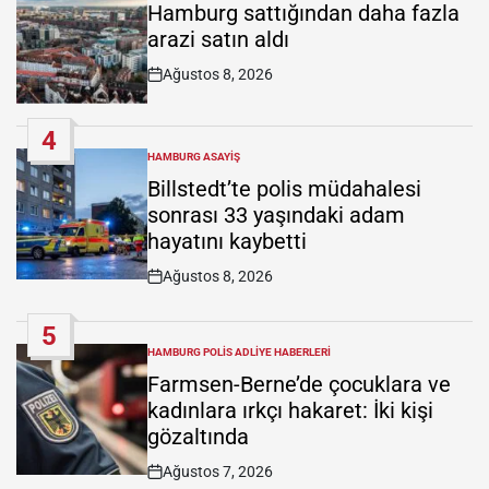
IN
Hamburg sattığından daha fazla
arazi satın aldı
Ağustos 8, 2026
Post
Date
4
HAMBURG ASAYIŞ
POSTED
IN
Billstedt’te polis müdahalesi
sonrası 33 yaşındaki adam
hayatını kaybetti
Ağustos 8, 2026
Post
Date
5
HAMBURG POLIS ADLIYE HABERLERI
POSTED
IN
Farmsen-Berne’de çocuklara ve
kadınlara ırkçı hakaret: İki kişi
gözaltında
Ağustos 7, 2026
Post