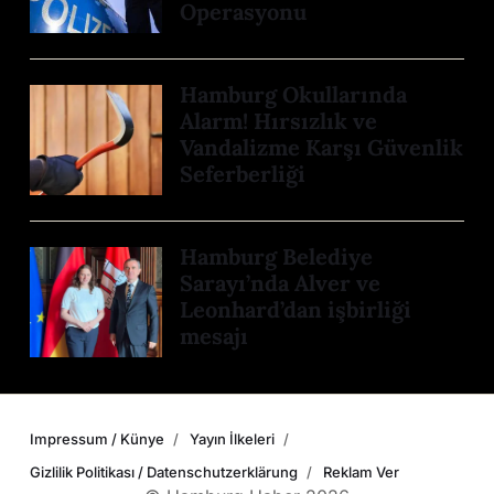
Operasyonu
Hamburg Okullarında
Alarm! Hırsızlık ve
Vandalizme Karşı Güvenlik
Seferberliği
Hamburg Belediye
Sarayı’nda Alver ve
Leonhard’dan işbirliği
mesajı
Impressum / Künye
Yayın İlkeleri
Gizlilik Politikası / Datenschutzerklärung
Reklam Ver