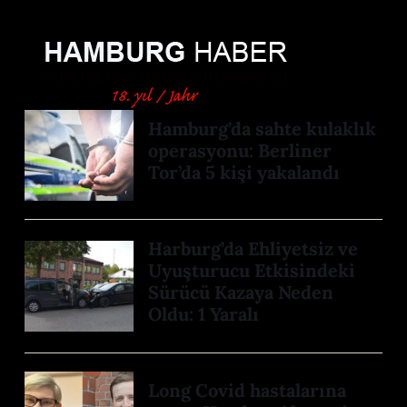
Hamburg’da sahte kulaklık
operasyonu: Berliner
Tor’da 5 kişi yakalandı
Harburg’da Ehliyetsiz ve
Uyuşturucu Etkisindeki
Sürücü Kazaya Neden
Oldu: 1 Yaralı
Long Covid hastalarına