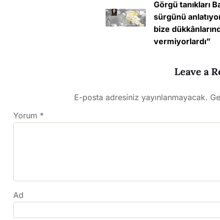
Görgü tanıkları 
sürgünü anlatıyo
bize dükkânların
vermiyorlardı”
Leave a R
E-posta adresiniz yayınlanmayacak.
Ge
Yorum
*
Ad