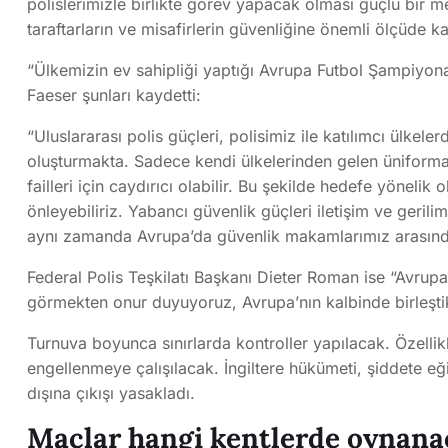
polislerimizle birlikte görev yapacak olması güçlü bir 
taraftarların ve misafirlerin güvenliğine önemli ölçüde k
“Ülkemizin ev sahipliği yaptığı Avrupa Futbol Şampiyona
Faeser şunları kaydetti:
“Uluslararası polis güçleri, polisimiz ile katılımcı ülkel
oluşturmakta. Sadece kendi ülkelerinden gelen üniformalı
failleri için caydırıcı olabilir. Bu şekilde hedefe yönelik 
önleyebiliriz. Yabancı güvenlik güçleri iletişim ve gerilim
aynı zamanda Avrupa’da güvenlik makamlarımız arasındaki
Federal Polis Teşkilatı Başkanı Dieter Roman ise “Avrupa
görmekten onur duyuyoruz, Avrupa’nın kalbinde birleştik
Turnuva boyunca sınırlarda kontroller yapılacak. Özellik
engellenmeye çalışılacak. İngiltere hükümeti, şiddete e
dışına çıkışı yasakladı.
Maçlar hangi kentlerde oynana