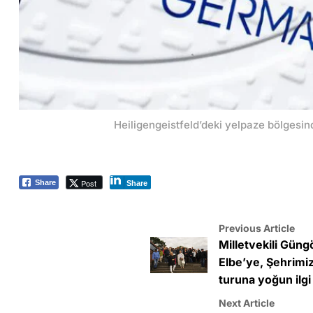
Heiligengeistfeld’deki yelpaze bölgesinde
Post
Share
Share
Previous Article
Milletvekili Güng
Elbe’ye, Şehrimiz
turuna yoğun ilgi
Next Article