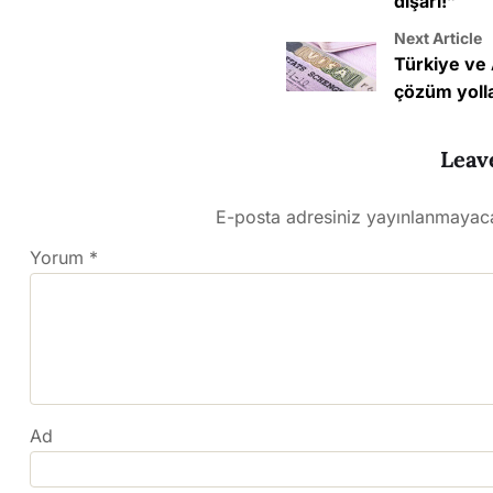
dışarı!”
Next Article
Türkiye ve 
çözüm yolla
Leav
E-posta adresiniz yayınlanmayac
Yorum
*
Ad