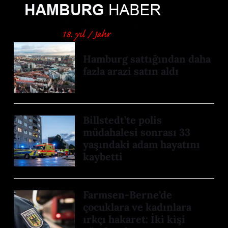
Hamburg sattığından daha
fazla arazi satın aldı
Billstedt’te polis
müdahalesi sonrası 33
yaşındaki adam hayatını
kaybetti
Farmsen-Berne’de
çocuklara ve kadınlara
ırkçı hakaret: İki kişi