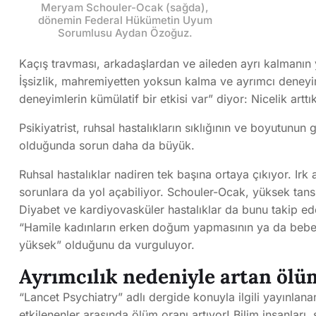
Meryam Schouler-Ocak (sağda),
dönemin Federal Hükümetin Uyum
Sorumlusu Aydan Özoğuz.
Kaçış travması, arkadaşlardan ve aileden ayrı kalmanın y
İşsizlik, mahremiyetten yoksun kalma ve ayrımcı deneyi
deneyimlerin kümülatif bir etkisi var” diyor: Nicelik art
Psikiyatrist, ruhsal hastalıkların sıklığının ve boyutunun 
olduğunda sorun daha da büyük.
Ruhsal hastalıklar nadiren tek başına ortaya çıkıyor. Irk 
sorunlara da yol açabiliyor. Schouler-Ocak, yüksek tan
Diyabet ve kardiyovasküler hastalıklar da bunu takip edeb
“Hamile kadınların erken doğum yapmasının ya da bebeğ
yüksek” olduğunu da vurguluyor.
Ayrımcılık nedeniyle artan ölü
“Lancet Psychiatry” adlı dergide konuyla ilgili yayınlana
etkilenenler arasında ölüm oranı artıyor! Bilim insanları,