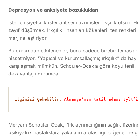
Depresyon ve anksiyete bozuklukları
İster cinsiyetçilik ister antisemitizm ister ırkçılık olsun:
zayıf düşürmek. Irkçılık, insanları kökenleri, ten renkler
marjinalleştiriyor.
Bu durumdan etkilenenler, bunu sadece birebir temaslard
hissetmiyor. “Yapısal ve kurumsallaşmış ırkçılık” da hay
karşılaşmak mümkün. Schouler-Ocak’a göre koyu tenli, 
dezavantajlı durumda.
İlginizi Çekebilir:
Almanya’nın tatil adası Sylt’i
Meryam Schouler-Ocak, “Irk ayrımcılığının sağlık üzerind
psikiyatrik hastalıklara yakalanma olasılığı, diğerlerine g