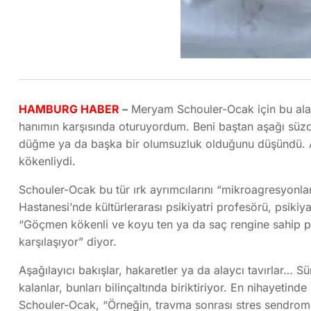
HAMBURG HABER
–
Meryam Schouler-Ocak için bu alayc
hanımın karşısında oturuyordum. Beni baştan aşağı süzd
düğme ya da başka bir olumsuzluk olduğunu düşündü. Am
kökenliydi.
Schouler-Ocak bu tür ırk ayrımcılarını “mikroagresyonlar”
Hastanesi’nde kültürlerarası psikiyatri profesörü, psikiy
“Göçmen kökenli ve koyu ten ya da saç rengine sahip pe
karşılaşıyor” diyor.
Aşağılayıcı bakışlar, hakaretler ya da alaycı tavırlar… S
kalanlar, bunları bilinçaltında biriktiriyor. En nihayetinde
Schouler-Ocak, “Örneğin, travma sonrası stres sendromun