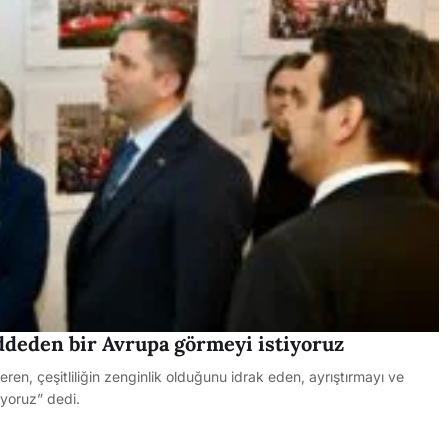
eddeden bir Avrupa görmeyi istiyoruz
teren, çeşitliliğin zenginlik olduğunu idrak eden, ayrıştırmayı ve
iyoruz” dedi.