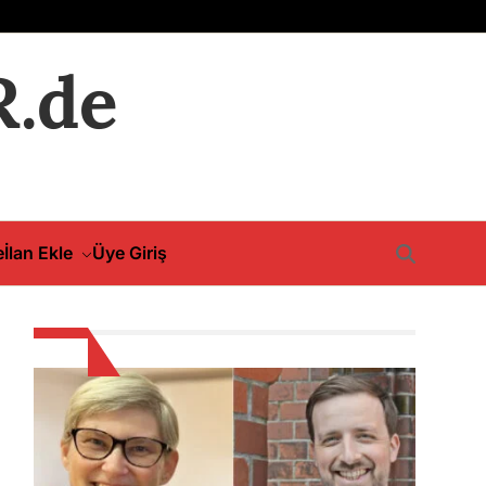
.de
e
İlan Ekle
Üye Giriş