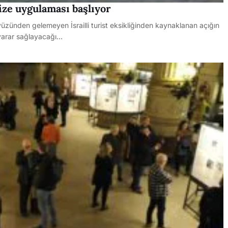
ize uygulaması başlıyor
üzünden gelemeyen İsrailli turist eksikliğinden kaynaklanan açığın
yarar sağlayacağı…