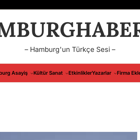
MBURGHABER
– Hamburg'un Türkçe Sesi –
urg Asayiş
Kültür Sanat
Etkinlikler
Yazarlar
Firma Ekl