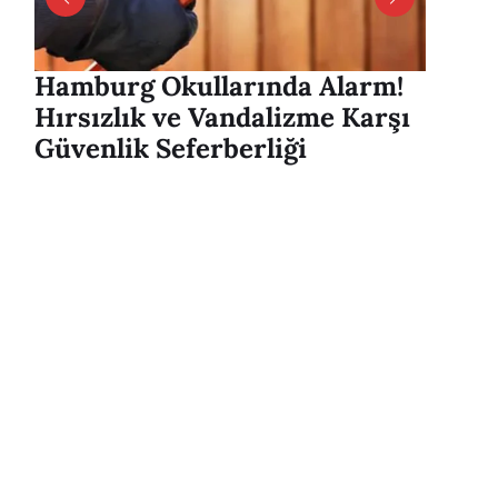
Hamburg Okullarında Alarm!
Hambu
Hırsızlık ve Vandalizme Karşı
Alver
Güvenlik Seferberliği
mesaj