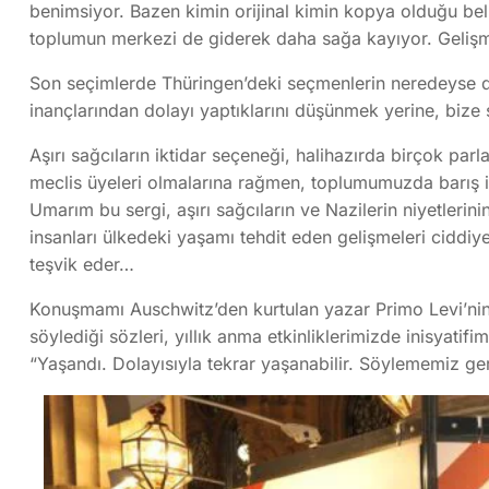
benimsiyor. Bazen kimin orijinal kimin kopya olduğu bel
toplumun merkezi de giderek daha sağa kayıyor. Geliş
Son seçimlerde Thüringen’deki seçmenlerin neredeyse dört
inançlarından dolayı yaptıklarını düşünmek yerine, bize 
Aşırı sağcıların iktidar seçeneği, halihazırda birçok par
meclis üyeleri olmalarına rağmen, toplumumuzda barış i
Umarım bu sergi, aşırı sağcıların ve Nazilerin niyetler
insanları ülkedeki yaşamı tehdit eden gelişmeleri ciddiye
teşvik eder…
Konuşmamı Auschwitz’den kurtulan yazar Primo Levi’nin b
söylediği sözleri, yıllık anma etkinliklerimizde inisyatifi
“Yaşandı. Dolayısıyla tekrar yaşanabilir. Söylememiz ge