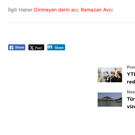
İlgili Haber:
Dinmeyen derin acı; Ramazan Avcı
Post
Share
Share
Pre
YTB
red
Next
Tür
viz