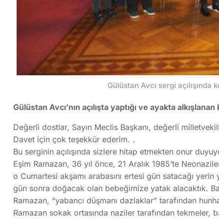
Gülüstan Avcı sergi açılışında 
Gülüstan Avcı’nın açılışta yaptığı ve ayakta alkışlana
Değerli dostlar, Sayın Meclis Başkanı, değerli milletvekil
Davet için çok teşekkür ederim. .
Bu serginin açılışında sizlere hitap etmekten onur duyuy
Eşim Ramazan, 36 yıl önce, 21 Aralık 1985’te Neonazil
o Cumartesi akşamı arabasını ertesi gün satacağı yerin 
gün sonra doğacak olan bebeğimize yatak alacaktık. Ba
Ramazan, “yabancı düşmanı dazlaklar” tarafından hunha
Ramazan sokak ortasında naziler tarafından tekmeler, b