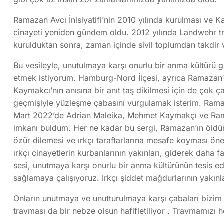
Ramazan Avcı İnisiyatifi’nin 2010 yılında kurulması ve K
cinayeti yeniden gündem oldu. 2012 yılında Landwehr tr
kurulduktan sonra, zaman içinde sivil toplumdan takdir
Bu vesileyle, unutulmaya karşı onurlu bir anma kültürü 
etmek istiyorum. Hamburg-Nord İlçesi, ayrıca Ramazan‘
Kaymakcı’nın anısına bir anıt taş dikilmesi için de çok
geçmişiyle yüzleşme çabasını vurgulamak isterim. Ramazan
Mart 2022’de Adrian Maleika, Mehmet Kaymakçı ve Ramaza
imkanı buldum. Her ne kadar bu sergi, Ramazan’ın öldür
özür dilemesi ve ırkçı taraftarlarına mesafe koyması önem
ırkçı cinayetlerin kurbanlarının yakınları, giderek daha 
sesi, unutmaya karşı onurlu bir anma kültürünün tesis ed
sağlamaya çalışıyoruz. Irkçı şiddet mağdurlarının yakın
Onların unutmaya ve unutturulmaya karşı çabaları bizim i
travması da bir nebze olsun hafifletiliyor . Travmamızı h