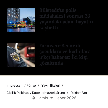
Billstedt’te polis
müdahalesi sonrası 33
yaşındaki adam hayatını
kaybetti
Farmsen-Berne’de
çocuklara ve kadınlara
ırkçı hakaret: İki kişi
gözaltında
Impressum / Künye
Yayın İlkeleri
Gizlilik Politikası / Datenschutzerklärung
Reklam Ver
© Hamburg Haber 2026