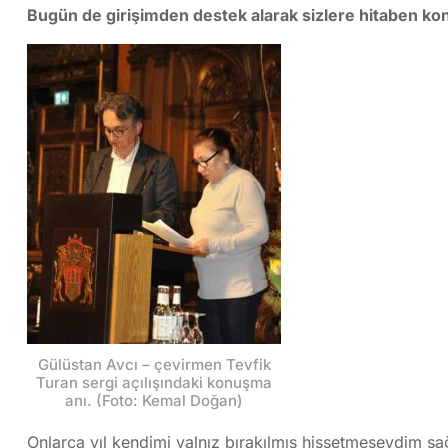
Bugün de girişimden destek alarak sizlere hitaben k
Gülüstan Avcı – çevirmen Tevfik
Turan sergi açılışındaki konuşma
anı. (Foto: Kemal Doğan)
Onlarca yıl kendimi yalnız bırakılmış hissetmeseydim sağl