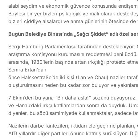
alabilseydim ve ekonomik güvence konusunda endişem o
Böylesi bir yer bizleri psikolojik ve mali olarak destekle
bizleri ciddiye alsalardı ve anma günlerinin ötesinde d
Bugün Belediye Binası’nda „Sağcı Şiddet“ adlı özel serg
Sergi Hamburg Parlamentosu tarafından destekleniyor. 
araştırma komisyonu kurulmasını reddetmesi beni üzdü. S
arasında, 1980’lerin başında artan ırkçılığı protesto etme
Semra Ertan’dan
önce Halskestraße’de iki kişi (Lan ve Chau) naziler tar
oluşturulmasını neden bu kadar zor buluyor ve yakınlar
7 Ekim’den bu yana “Bir daha asla!” sözünü duyuyoruz. 
ve Hanau’daki ırkçı katliamlardan sonra da duyduk. Umarı
diyenler, bu sözü samimiyetle kullanmaktalar, sadece la
Nazilerin darbe fantezileri, iktidarı ele geçirme planları,
AfD yıllardır diğer partileri önüne katmış sürüklüyor. Diğ