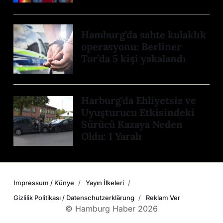
Hamburg’da sahte kulaklık
operasyonu: Berliner
Tor’da 5 kişi yakalandı
Harburg’da Ehliyetsiz ve
Uyuşturucu Etkisindeki
Sürücü Kazaya Neden
Oldu: 1 Yaralı
Impressum / Künye
Yayın İlkeleri
Gizlilik Politikası / Datenschutzerklärung
Reklam Ver
© Hamburg Haber 2026