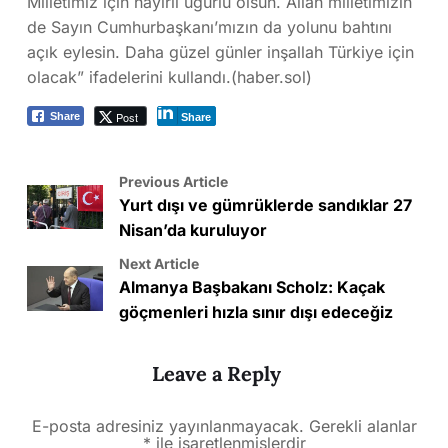
Milletimiz için hayırlı uğurlu olsun. Allah milletimizin
de Sayın Cumhurbaşkanı’mızın da yolunu bahtını
açık eylesin. Daha güzel günler inşallah Türkiye için
olacak” ifadelerini kullandı.(haber.sol)
Post
Share
Share
Previous Article
Yurt dışı ve gümrüklerde sandıklar 27
Nisan’da kuruluyor
Next Article
Almanya Başbakanı Scholz: Kaçak
göçmenleri hızla sınır dışı edeceğiz
Leave a Reply
E-posta adresiniz yayınlanmayacak.
Gerekli alanlar
*
ile işaretlenmişlerdir