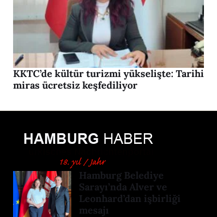
KKTC’de kültür turizmi yükselişte: Tarihi
miras ücretsiz keşfediliyor
Hamburg Belediye
Sarayı’nda Alver ve
Leonhard’dan işbirliği
mesajı