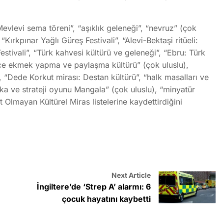
evlevi sema töreni”, “aşıklık geleneği”, “nevruz” (çok
“Kırkpınar Yağlı Güreş Festivali”, “Alevi-Bektaşi ritüeli:
tivali”, “Türk kahvesi kültürü ve geleneği”, “Ebru: Türk
“ince ekmek yapma ve paylaşma kültürü” (çok uluslu),
i”, “Dede Korkut mirası: Destan kültürü”, “halk masalları ve
ka ve strateji oyunu Mangala” (çok uluslu), “minyatür
 Olmayan Kültürel Miras listelerine kaydettirdiğini
Next Article
İngiltere’de ‘Strep A’ alarmı: 6
çocuk hayatını kaybetti