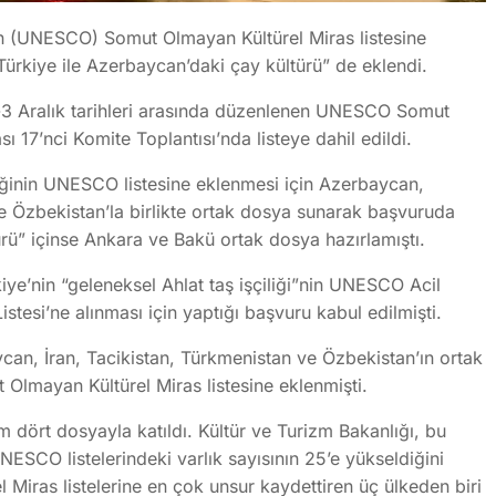
’nün (UNESCO) Somut Olmayan Kültürel Miras listesine
Türkiye ile Azerbaycan’daki çay kültürü” de eklendi.
m-3 Aralık tarihleri arasında düzenlenen UNESCO Somut
17’nci Komite Toplantısı’nda listeye dahil edildi.
eğinin UNESCO listesine eklenmesi için Azerbaycan,
ve Özbekistan’la birlikte ortak dosya sunarak başvuruda
rü” içinse Ankara ve Bakü ortak dosya hazırlamıştı.
e’nin “geleneksel Ahlat taş işçiliği”nin UNESCO Acil
tesi’ne alınması için yaptığı başvuru kabul edilmişti.
ycan, İran, Tacikistan, Türkmenistan ve Özbekistan’ın ortak
lmayan Kültürel Miras listesine eklenmişti.
m dört dosyayla katıldı. Kültür ve Turizm Bakanlığı, bu
NESCO listelerindeki varlık sayısının 25’e yükseldiğini
el Miras listelerine en çok unsur kaydettiren üç ülkeden biri