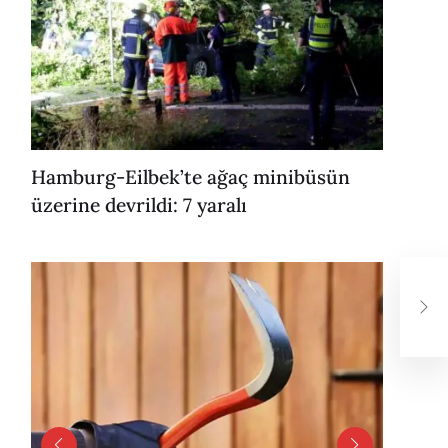
Hamburg-Eilbek’te ağaç minibüsün
üzerine devrildi: 7 yaralı
İng
çoc