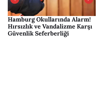
Hamburg Okullarında Alarm!
Hambu
Hırsızlık ve Vandalizme Karşı
Alver
Güvenlik Seferberliği
mesaj