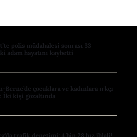
dt’te polis müdahalesi sonrası 33
ki adam hayatını kaybetti
-Berne’de çocuklara ve kadınlara ırkçı
 İki kişi gözaltında
’da trafik denetimi: 4 bin 28 hız ihlali!