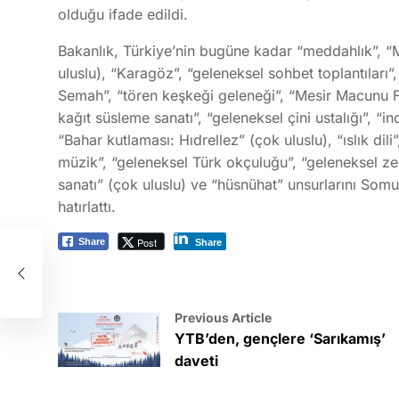
olduğu ifade edildi.
Bakanlık, Türkiye’nin bugüne kadar “meddahlık”, “M
uluslu), “Karagöz”, “geleneksel sohbet toplantıları”, 
Semah”, “tören keşkeği geleneği”, “Mesir Macunu Fes
kağıt süsleme sanatı”, “geleneksel çini ustalığı”, 
“Bahar kutlaması: Hıdrellez” (çok uluslu), “ıslık dil
müzik”, “geleneksel Türk okçuluğu”, “geleneksel ze
sanatı” (çok uluslu) ve “hüsnühat” unsurlarını Somut
hatırlattı.
Post
Share
Share
ış’
Previous Article
YTB’den, gençlere ‘Sarıkamış’
daveti