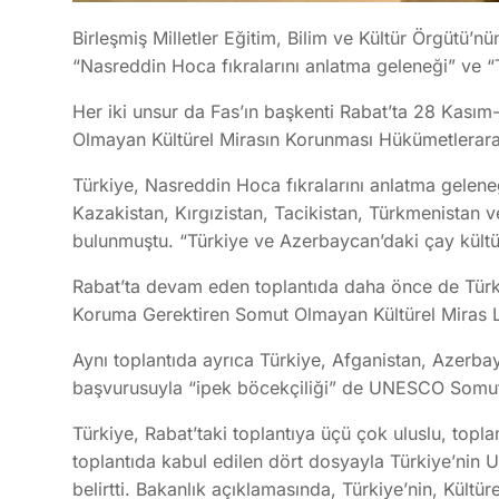
Birleşmiş Milletler Eğitim, Bilim ve Kültür Örgütü
“Nasreddin Hoca fıkralarını anlatma geleneği” ve “
Her iki unsur da Fas’ın başkenti Rabat’ta 28 Kası
Olmayan Kültürel Mirasın Korunması Hükümetlerarası 
Türkiye, Nasreddin Hoca fıkralarını anlatma gelen
Kazakistan, Kırgızistan, Tacikistan, Türkmenistan 
bulunmuştu. “Türkiye ve Azerbaycan’daki çay kültü
Rabat’ta devam eden toplantıda daha önce de Türkiy
Koruma Gerektiren Somut Olmayan Kültürel Miras Lis
Aynı toplantıda ayrıca Türkiye, Afganistan, Azerba
başvurusuyla “ipek böcekçiliği” de UNESCO Somut O
Türkiye, Rabat’taki toplantıya üçü çok uluslu, topla
toplantıda kabul edilen dört dosyayla Türkiye’nin U
belirtti. Bakanlık açıklamasında, Türkiye’nin, Kültür