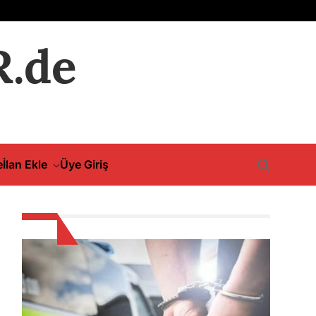
.de
e
İlan Ekle
Üye Giriş