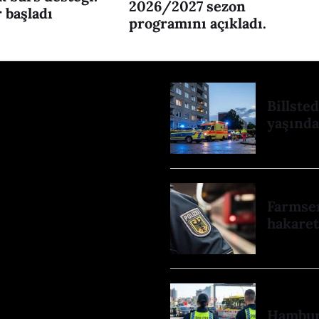
2026/2027 sezon
 başladı
programını açıkladı.
Billste
yaşında
Farmsen
hakaret:
Hamburg