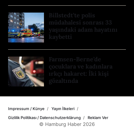
Billstedt’te polis
müdahalesi sonrası 33
yaşındaki adam hayatını
kaybetti
Farmsen-Berne’de
çocuklara ve kadınlara
ırkçı hakaret: İki kişi
gözaltında
Impressum / Künye
Yayın İlkeleri
Gizlilik Politikası / Datenschutzerklärung
Reklam Ver
© Hamburg Haber 2026