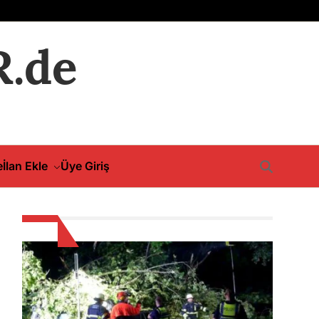
.de
e
İlan Ekle
Üye Giriş