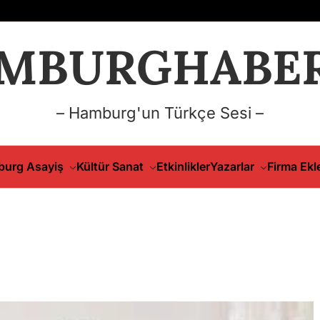
MBURGHABER
– Hamburg'un Türkçe Sesi –
urg Asayiş
Kültür Sanat
Etkinlikler
Yazarlar
Firma Ekl