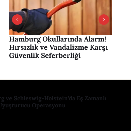
Hamburg Okullarında Alarm!
Hambu
Hırsızlık ve Vandalizme Karşı
Alver
Güvenlik Seferberliği
mesaj
 ve Schleswig-Holstein’da Eş Zamanlı
Uyuşturucu Operasyonu