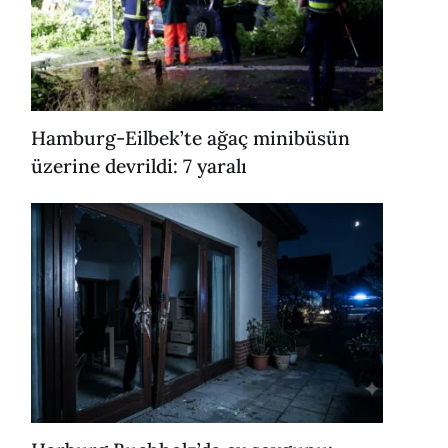
Hamburg-Eilbek’te ağaç minibüsün
üzerine devrildi: 7 yaralı