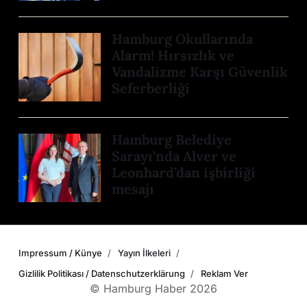
Hamburg Okullarında
Alarm! Hırsızlık ve
Vandalizme Karşı Güvenlik
Seferberliği
Hamburg Belediye
Sarayı’nda Alver ve
Leonhard’dan işbirliği
mesajı
Impressum / Künye
Yayın İlkeleri
Gizlilik Politikası / Datenschutzerklärung
Reklam Ver
© Hamburg Haber 2026