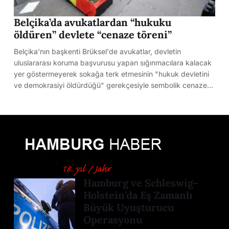
Belçika’da avukatlardan “hukuku
öldüren” devlete “cenaze töreni”
Belçika'nın başkenti Brüksel'de avukatlar, devletin
uluslararası koruma başvurusu yapan sığınmacılara kalacak
yer göstermeyerek sokağa terk etmesinin "hukuk devletini
ve demokrasiyi öldürdüğü" gerekçesiyle sembolik cenaze…
Hamburg ve Schleswig-
Holstein’da Eş Zamanlı
Büyük Uyuşturucu
Operasyonu