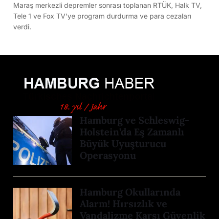
Maraş merkezli depremler sonrası toplanan RTÜK, Halk TV,
Tele 1 ve Fox TV'ye program durdurma ve para cezaları
verdi.
Hamburg ve Schleswig-
Holstein’da Eş Zamanlı
Büyük Uyuşturucu
Operasyonu
Hamburg Okullarında
Alarm! Hırsızlık ve
Vandalizme Karşı Güvenlik