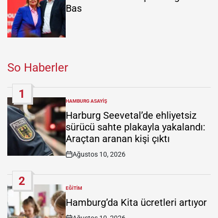
Bas
So Haberler
1
HAMBURG ASAYIŞ
POSTED
IN
Harburg Seevetal’de ehliyetsiz
sürücü sahte plakayla yakalandı:
Araçtan aranan kişi çıktı
Ağustos 10, 2026
Post
Date
2
EĞITIM
POSTED
IN
Hamburg’da Kita ücretleri artıyor
Ağustos 10, 2026