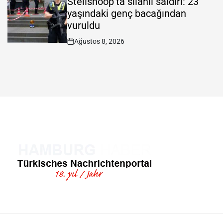
Steilshoop’ta silahlı saldırı: 23
yaşındaki genç bacağından
vuruldu
Ağustos 8, 2026
Post
Date