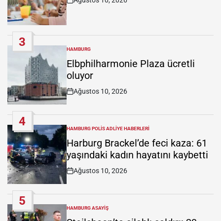
Post
Date
3
HAMBURG
POSTED
IN
Elbphilharmonie Plaza ücretli
oluyor
Ağustos 10, 2026
Post
Date
4
HAMBURG POLIS ADLIYE HABERLERI
POSTED
IN
Harburg Brackel’de feci kaza: 61
yaşındaki kadın hayatını kaybetti
Ağustos 10, 2026
Post
Date
5
HAMBURG ASAYIŞ
POSTED
IN