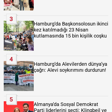
3
Hamburg’da Başkonsolosun ikinci
kez katılmadığı 23 Nisan
kutlamasında 15 bin kişilik coşku
4
Hamburg’da Alevilerden dünya’ya
çağrı: Alevi soykırımını durdurun!
5
Almanya’da Sosyal Demokrat
Parti liderlerini seçti: Klingbeil ve