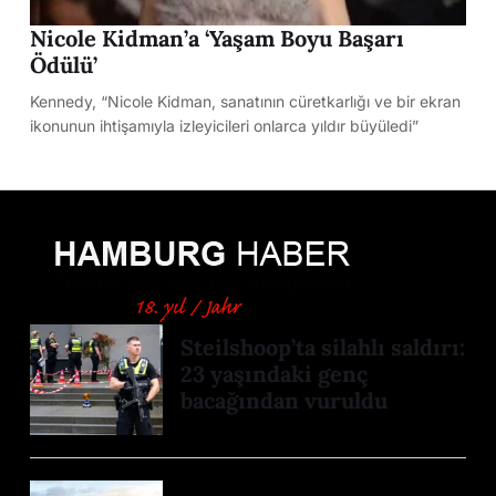
Nicole Kidman’a ‘Yaşam Boyu Başarı
Ödülü’
Kennedy, “Nicole Kidman, sanatının cüretkarlığı ve bir ekran
ikonunun ihtişamıyla izleyicileri onlarca yıldır büyüledi”
Steilshoop’ta silahlı saldırı:
23 yaşındaki genç
bacağından vuruldu