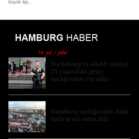
büyük ilgi...
Steilshoop’ta silahlı saldırı:
23 yaşındaki genç
bacağından vuruldu
Hamburg sattığından daha
fazla arazi satın aldı