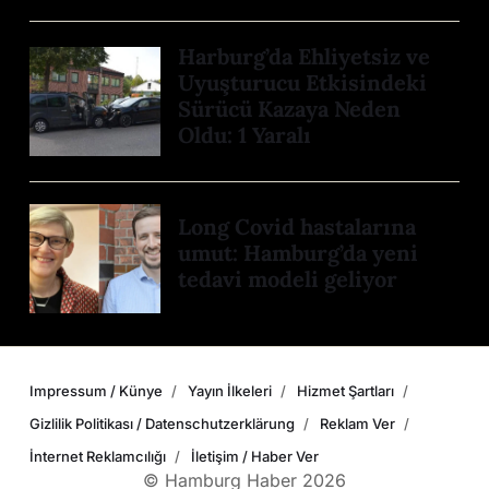
Harburg’da Ehliyetsiz ve
Uyuşturucu Etkisindeki
Sürücü Kazaya Neden
Oldu: 1 Yaralı
Long Covid hastalarına
umut: Hamburg’da yeni
tedavi modeli geliyor
Impressum / Künye
Yayın İlkeleri
Hizmet Şartları
Gizlilik Politikası / Datenschutzerklärung
Reklam Ver
İnternet Reklamcılığı
İletişim / Haber Ver
© Hamburg Haber 2026