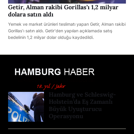
Getir, Alman rakibi Gorillas’ı 1,2 milyar
dolara satın aldı
Yemek ve market ürünleri teslimatı yapan Getir, Alman rakibi
Gorillas'ı satın aldı. Getir'den yapılan açıklamada satış
bedelinin 1,2 milyar dolar olduğu kaydedildi.
Hamburg ve Schleswig-
Holstein’da Eş Zamanlı
Büyük Uyuşturucu
Operasyonu