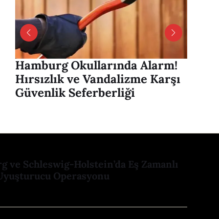
Hamburg Okullarında Alarm!
Hambu
Hırsızlık ve Vandalizme Karşı
Alver
Güvenlik Seferberliği
mesaj
 ve Schleswig-Holstein’da Eş Zamanlı
Uyuşturucu Operasyonu