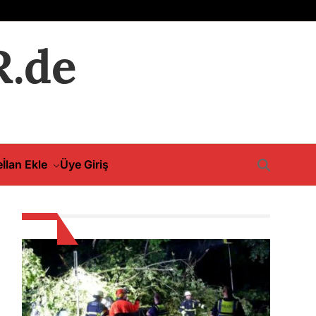
.de
e
İlan Ekle
Üye Giriş