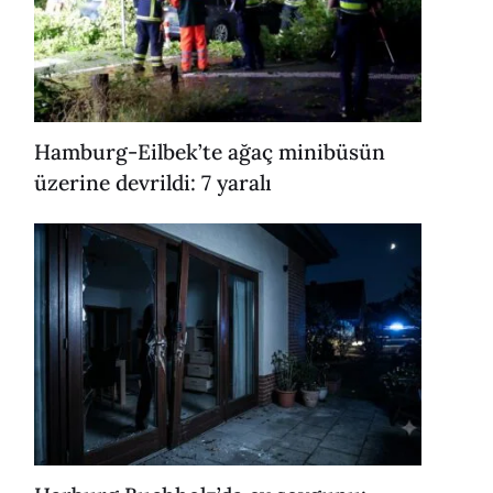
Hamburg-Eilbek’te ağaç minibüsün
üzerine devrildi: 7 yaralı