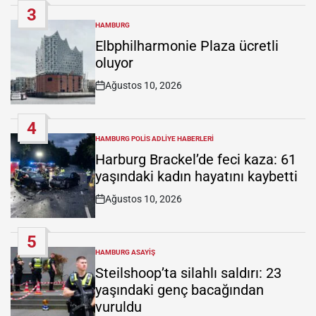
3
HAMBURG
POSTED
IN
Elbphilharmonie Plaza ücretli
oluyor
Ağustos 10, 2026
Post
Date
4
HAMBURG POLIS ADLIYE HABERLERI
POSTED
IN
Harburg Brackel’de feci kaza: 61
yaşındaki kadın hayatını kaybetti
Ağustos 10, 2026
Post
Date
5
HAMBURG ASAYIŞ
POSTED
IN
Steilshoop’ta silahlı saldırı: 23
yaşındaki genç bacağından
vuruldu