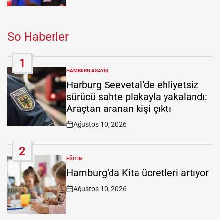
So Haberler
1
HAMBURG ASAYIŞ
POSTED
IN
Harburg Seevetal’de ehliyetsiz
sürücü sahte plakayla yakalandı:
Araçtan aranan kişi çıktı
Ağustos 10, 2026
Post
Date
2
EĞITIM
POSTED
IN
Hamburg’da Kita ücretleri artıyor
Ağustos 10, 2026
Post
Date