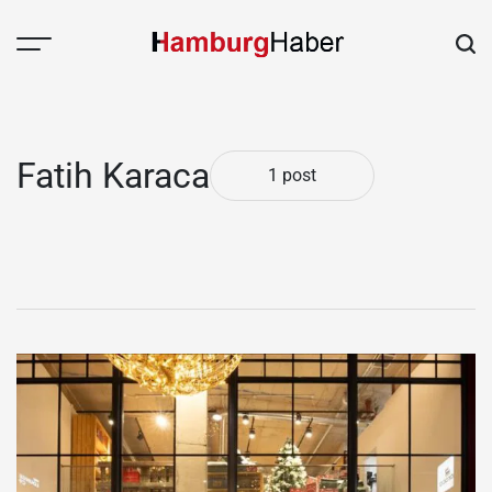
Skip
to
content
HAMBURGHABER.de
Fatih Karaca
1 post