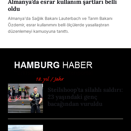
Almanya’da esrar kullanım şartları belli
oldu
Almanya'da Sağlık Bakanı Lauterbach ve Tarım Bakanı
Özdemir, esrar kullanımını belli ölçülerde yasallaştıran
düzenlemeyi kamuoyuna tanıttı.
Steilshoop’ta silahlı saldırı:
23 yaşındaki genç
bacağından vuruldu