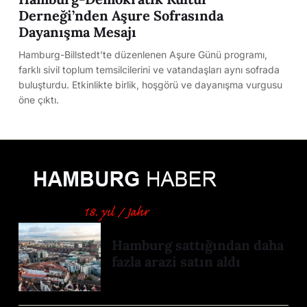
Derneği’nden Aşure Sofrasında
Dayanışma Mesajı
Hamburg-Billstedt’te düzenlenen Aşure Günü programı,
farklı sivil toplum temsilcilerini ve vatandaşları aynı sofrada
buluşturdu. Etkinlikte birlik, hoşgörü ve dayanışma vurgusu
öne çıktı.
Hamburg sattığından daha
fazla arazi satın aldı