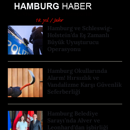
Hamburg ve Schleswig-
Holstein’da Eş Zamanlı
Büyük Uyuşturucu
Operasyonu
Hamburg Okullarında
Alarm! Hırsızlık ve
Vandalizme Karşı Güvenlik
Seferberliği
Hamburg Belediye
Sarayı’nda Alver ve
Leonhard’dan işbirliği