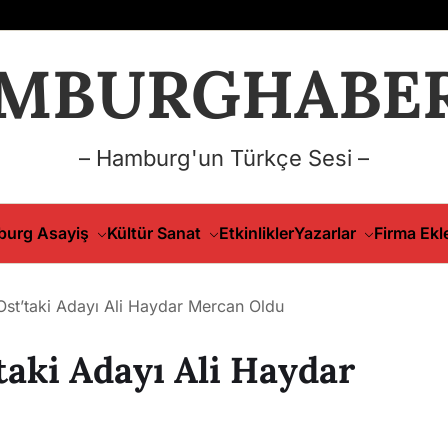
MBURGHABER
– Hamburg'un Türkçe Sesi –
urg Asayiş
Kültür Sanat
Etkinlikler
Yazarlar
Firma Ekl
l-Ost’taki Adayı Ali Haydar Mercan Oldu
’taki Adayı Ali Haydar