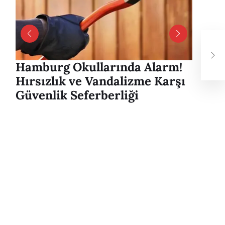
Ham
Bah
So
Hamburg Okullarında Alarm!
Hambu
Hırsızlık ve Vandalizme Karşı
Alver
Güvenlik Seferberliği
mesaj