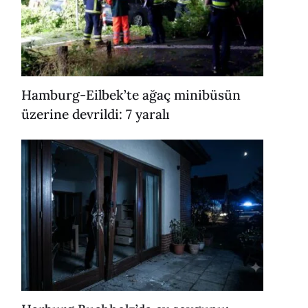
Hamburg-Eilbek’te ağaç minibüsün
üzerine devrildi: 7 yaralı