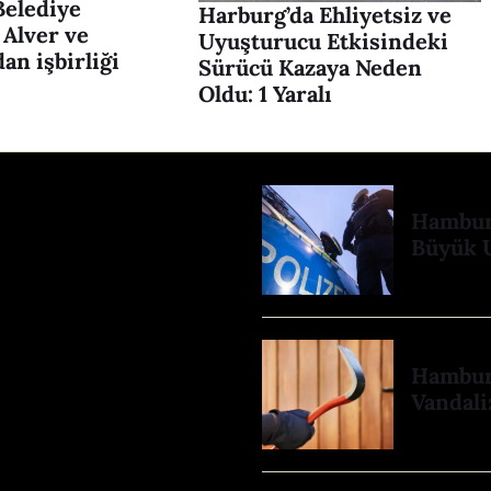
elediye
Harburg’da Ehliyetsiz ve
 Alver ve
Uyuşturucu Etkisindeki
an işbirliği
Sürücü Kazaya Neden
Oldu: 1 Yaralı
Hamburg
Büyük 
Hamburg
Vandali