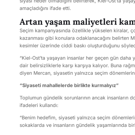
siyasi hedef olmadığını belirterek, Kiel-Ost’ta yaşa
amaçladığını ifade etti.
Artan yaşam maliyetleri k
Seçim kampanyasında özellikle yükselen kiralar, çoc
kazanması gibi konulara odaklanacağını belirten Me
kesimler üzerinde ciddi baskı oluşturduğunu söyled
“Kiel-Ost’ta yaşayan insanlar her geçen gün daha y
dair belirsizliklerle karşı karşıya kalıyor. Buna ra
diyen Mercan, siyasetin yalnızca seçim dönemlerind
“Siyaseti mahallelerde birlikte kurmalıyız”
Toplumun gündelik sorunlarının ancak insanların do
ifadeleri kullandı:
“Benim hedefim, siyaseti yalnızca seçim dönemlerin
sokaklarda ve insanların gündelik yaşamlarında birl