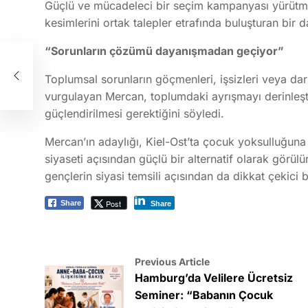
Güçlü ve mücadeleci bir seçim kampanyası yürütmey
kesimlerini ortak talepler etrafında buluşturan bir 
“Sorunların çözümü dayanışmadan geçiyor”
siz
Toplumsal sorunların göçmenleri, işsizleri veya da
vurgulayan Mercan, toplumdaki ayrışmayı derinleşti
güçlendirilmesi gerektiğini söyledi.
Mercan’ın adaylığı, Kiel-Ost’ta çocuk yoksulluğuna
siyaseti açısından güçlü bir alternatif olarak görül
gençlerin siyasi temsili açısından da dikkat çekici b
Post
Share
Share
Previous Article
Hamburg’da Velilere Ücretsiz
Seminer: “Babanın Çocuk