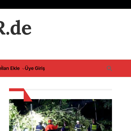
.de
e
İlan Ekle
Üye Giriş