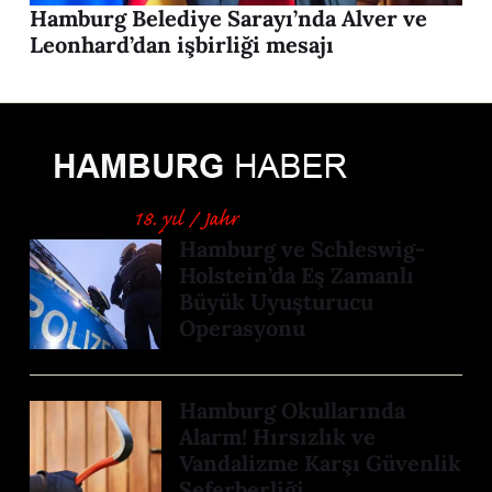
Hamburg Belediye Sarayı’nda Alver ve
Leonhard’dan işbirliği mesajı
Hamburg ve Schleswig-
Holstein’da Eş Zamanlı
Büyük Uyuşturucu
Operasyonu
Hamburg Okullarında
Alarm! Hırsızlık ve
Vandalizme Karşı Güvenlik
Seferberliği