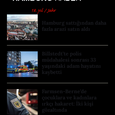
Hamburg sattığından daha
fazla arazi satın aldı
Billstedt’te polis
müdahalesi sonrası 33
yaşındaki adam hayatını
kaybetti
Farmsen-Berne’de
çocuklara ve kadınlara
ırkçı hakaret: İki kişi
gözaltında