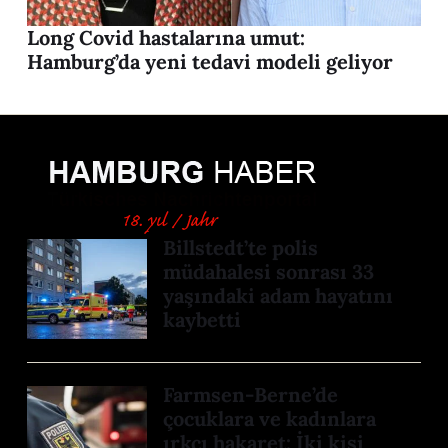
Long Covid hastalarına umut:
Hamburg’da yeni tedavi modeli geliyor
Billstedt’te polis
müdahalesi sonrası 33
yaşındaki adam hayatını
kaybetti
Farmsen-Berne’de
çocuklara ve kadınlara
ırkçı hakaret: İki kişi